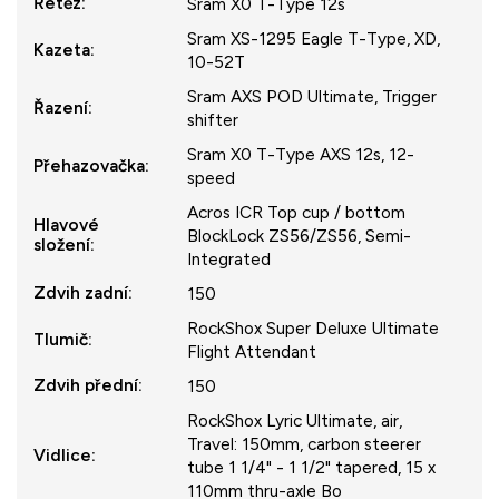
Řetěz
:
Sram X0 T-Type 12s
Sram XS-1295 Eagle T-Type, XD,
Kazeta
:
10-52T
Sram AXS POD Ultimate, Trigger
Řazení
:
shifter
Sram X0 T-Type AXS 12s, 12-
Přehazovačka
:
speed
Acros ICR Top cup / bottom
Hlavové
BlockLock ZS56/ZS56, Semi-
složení
:
Integrated
Zdvih zadní
:
150
RockShox Super Deluxe Ultimate
Tlumič
:
Flight Attendant
Zdvih přední
:
150
RockShox Lyric Ultimate, air,
Travel: 150mm, carbon steerer
Vidlice
:
tube 1 1/4" - 1 1/2" tapered, 15 x
110mm thru-axle Bo