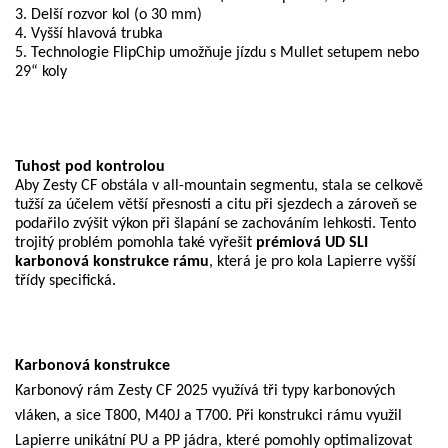
3. Delší rozvor kol (o 30 mm)
4. Vyšší hlavová trubka
5. Technologie FlipChip umožňuje jízdu s Mullet setupem nebo
29“ koly
Tuhost pod kontrolou
Aby Zesty CF obstála v all-mountain segmentu, stala se celkově
tužší za účelem větší přesnosti a citu při sjezdech a zároveň se
podařilo zvýšit výkon při šlapání se zachováním lehkosti. Tento
trojitý problém pomohla také vyřešit
prémiová UD SLI
karbonová konstrukce rámu
, která je pro kola Lapierre vyšší
třídy specifická.
Karbonová konstrukce
Karbonový rám Zesty CF 2025 využívá tři typy karbonových
vláken, a sice T800, M40J a T700. Při konstrukci rámu využil
Lapierre unikátní PU a PP jádra, které pomohly optimalizovat