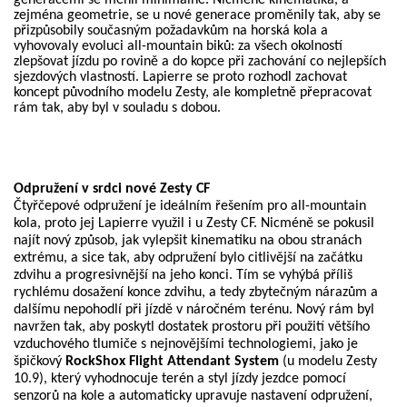
zejména geometrie, se u nové generace proměnily tak, aby se
přizpůsobily současným požadavkům na horská kola a
vyhovovaly evoluci all-mountain biků: za všech okolností
zlepšovat jízdu po rovině a do kopce při zachování co nejlepších
sjezdových vlastností. Lapierre se proto rozhodl zachovat
koncept původního modelu Zesty, ale kompletně přepracovat
rám tak, aby byl v souladu s dobou.
Odpružení v srdci nové Zesty CF
Čtyřčepové
odpružení je ideálním řešením pro all-mountain
kola, proto jej Lapierre využil i u Zesty CF. Nicméně se pokusil
najít nový způsob, jak vylepšit kinematiku na obou stranách
extrému, a sice tak, aby odpružení bylo citlivější na začátku
zdvihu a progresivnější na jeho konci. Tím se vyhýbá příliš
rychlému dosažení konce zdvihu, a tedy zbytečným nárazům a
dalšímu nepohodlí při jízdě v náročném terénu. Nový rám byl
navržen tak, aby poskytl dostatek prostoru při použití většího
vzduchového tlumiče s nejnovějšími technologiemi, jako je
špičkový
RockShox Flight Attendant System
(u modelu Zesty
10.9), který vyhodnocuje terén a styl jízdy jezdce pomocí
senzorů na kole a automaticky upravuje nastavení odpružení,