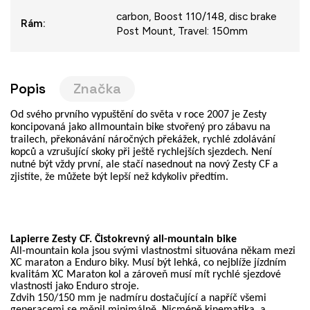
carbon, Boost 110/148, disc brake
Rám
:
Post Mount, Travel: 150mm
Popis
Značka
Od svého prvního vypuštění do světa v roce 2007 je Zesty
koncipovaná jako allmountain bike stvořený pro zábavu na
trailech, překonávání náročných překážek, rychlé zdolávání
kopců a vzrušující skoky při ještě rychlejších sjezdech. Není
nutné být vždy první, ale stačí nasednout na nový Zesty CF a
zjistíte, že můžete být lepší než kdykoliv předtím.
Lapierre Zesty CF. Čistokrevný all-mountain bike
All-mountain kola jsou svými vlastnostmi situována někam mezi
XC maraton a Enduro biky. Musí být lehká, co nejblíže jízdním
kvalitám XC Maraton kol a zároveň musí mít rychlé sjezdové
vlastnosti jako Enduro stroje.
Zdvih 150/150 mm je nadmíru dostačující a napříč všemi
generacemi se měnil minimálně. Nicméně kinematika, a