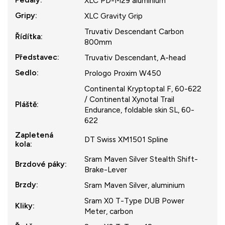
XLC PD-M29 aluminium
Gripy
:
XLC Gravity Grip
Truvativ Descendant Carbon
Řídítka
:
800mm
Představec
:
Truvativ Descendant, A-head
Sedlo
:
Prologo Proxim W450
Continental Kryptoptal F, 60-622
/ Continental Xynotal Trail
Pláště
:
Endurance, foldable skin SL, 60-
622
Zapletená
DT Swiss XM1501 Spline
kola
:
Sram Maven Silver Stealth Shift-
Brzdové páky
:
Brake-Lever
Brzdy
:
Sram Maven Silver, aluminium
Sram X0 T-Type DUB Power
Kliky
:
Meter, carbon