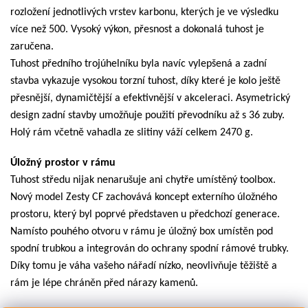
rozložení jednotlivých vrstev karbonu, kterých je ve výsledku
více než 500. Vysoký výkon, přesnost a dokonalá tuhost je
zaručena.
Tuhost předního trojúhelníku byla navíc vylepšená a zadní
stavba vykazuje vysokou torzní tuhost, díky které je kolo ještě
přesnější, dynamičtější a efektivnější v akceleraci. Asymetrický
design zadní stavby umožňuje použití převodníku až s 36 zuby.
Holý rám včetně vahadla ze slitiny váží celkem 2470 g.
Úložný prostor v rámu
Tuhost středu nijak nenarušuje ani chytře umístěný toolbox.
Nový model Zesty CF zachovává koncept externího úložného
prostoru, který byl poprvé představen u předchozí generace.
Namísto pouhého otvoru v rámu je úložný box umístěn pod
spodní trubkou a integrován do ochrany spodní rámové trubky.
Díky tomu je váha vašeho nářadí nízko, neovlivňuje těžiště a
rám je lépe chráněn před nárazy kamenů.