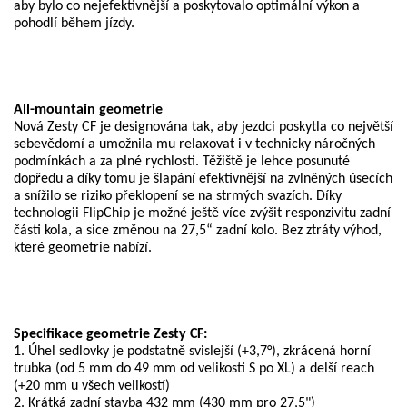
aby bylo co nejefektivnější a poskytovalo optimální výkon a
pohodlí během jízdy.
All-mountain geometrie
Nová Zesty CF je designována tak, aby jezdci poskytla co největší
sebevědomí a umožnila mu relaxovat i v technicky náročných
podmínkách a za plné rychlosti. Těžiště je lehce posunuté
dopředu a díky tomu je šlapání efektivnější na zvlněných úsecích
a snížilo se riziko překlopení se na
strmých
svazích. Díky
technologii FlipChip je možné ještě více zvýšit responzivitu zadní
části kola, a sice změnou na 27,5“ zadní kolo. Bez ztráty výhod,
které geometrie nabízí.
Specifikace geometrie Zesty CF:
1. Úhel sedlovky je podstatně svislejší (+3,7°), zkrácená horní
trubka (od 5 mm do 49 mm od velikosti S po XL) a delší reach
(+20 mm u všech velikostí)
2. Krátká zadní stavba 432 mm (430 mm pro 27,5")