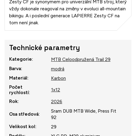
Zesty CF je synonymem pro univerzální MTB stroj, který
vždy dokonale reagoval na změny v evoluci all-mountain
bikingu. A i poslední generace LAPIERRE Zesty CF na
tom není jinak.
Technické parametry
Kategorie
:
MTB Celoodpružená Trail 29
Barva
:
modrá
Materiál
:
Karbon
Počet
1x12
rychlostí
:
Rok
:
2026
Sram DUB MTB Wide, Press Fit
Osa středová
:
92
Velikost kol
:
29
Pedály
: