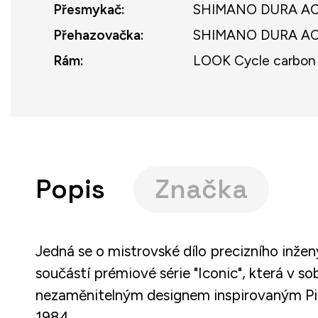
Přesmykač
:
SHIMANO DURA ACE
Přehazovačka
:
SHIMANO DURA ACE
Rám
:
LOOK Cycle carbon (
Popis
Značka
Jedná se o mistrovské dílo precizního inžen
součástí prémiové série "Iconic", která v 
nezaměnitelným designem inspirovaným Pie
1984.