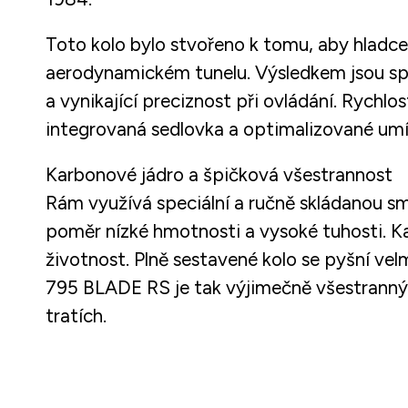
Toto kolo bylo stvořeno k tomu, aby hlad
aerodynamickém tunelu. Výsledkem jsou spe
a vynikající preciznost při ovládání. Rych
integrovaná sedlovka a optimalizované umís
Karbonové jádro a špičková všestrannost
Rám využívá speciální a ručně skládanou s
poměr nízké hmotnosti a vysoké tuhosti. Ka
životnost. Plně sestavené kolo se pyšní velm
795 BLADE RS je tak výjimečně všestranný 
tratích.