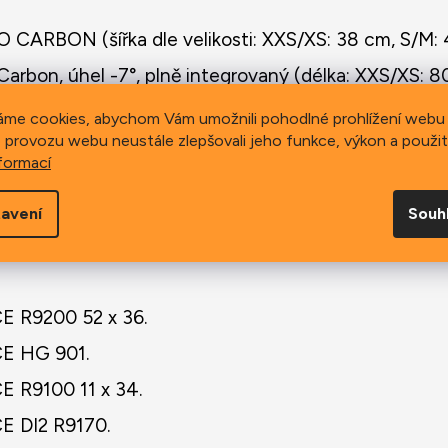
RBON (šířka dle velikosti: XXS/XS: 38 cm, S/M: 4
bon, úhel -7°, plně integrovaný (délka: XXS/XS: 8
áme cookies, abychom Vám umožnili pohodlné prohlížení webu 
 BOOST SUPERFLOW CARBON.
 provozu webu neustále zlepšovali jeho funkce, výkon a použit
formací
RBON, aerodynamický profil tvaru D, délka 350 m
000 TR 700x28.
avení
Souh
 R9200 52 x 36.
E HG 901.
R9100 11 x 34.
 DI2 R9170.