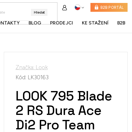
B2B PORTÁL
Hledat
ONTAKTY
BLOG
PRODEJCI
KE STAŽENÍ
B2B
Značka:
Look
Kód:
LK30163
LOOK 795 Blade
2 RS Dura Ace
Di2 Pro Team