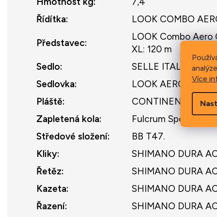
Hmotnost kg
:
7,4
Řídítka
:
LOOK COMBO AERO CA
LOOK Combo Aero Car
Představec
:
XL: 120 m
Použív
Sedlo
:
SELLE ITALIA SLR
analýze
Více in
Sedlovka
:
LOOK AEROPOST 4 CA
Pláště
:
CONTINENTAL GP 5
Nast
Zapletená kola
:
Fulcrum Speed ​​57
Středové složení
:
BB T47.
Kliky
:
SHIMANO DURA ACE
Řetěz
:
SHIMANO DURA AC
Kazeta
:
SHIMANO DURA ACE 
Řazení
:
SHIMANO DURA ACE