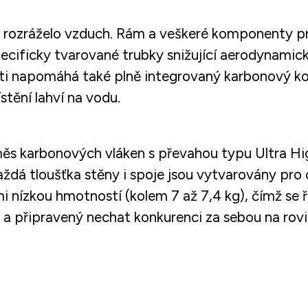
ce rozráželo vzduch. Rám a veškeré komponenty
cificky tvarované trubky snižující aerodynamický
losti napomáhá také plně integrovaný karbonový k
tění lahví na vodu.
měs karbonových vláken s převahou typu Ultra Hi
ždá tloušťka stěny i spoje jsou vytvarovány pro
i nízkou hmotností (kolem 7 až 7,4 kg), čímž se ř
a připravený nechat konkurenci za sebou na rovi