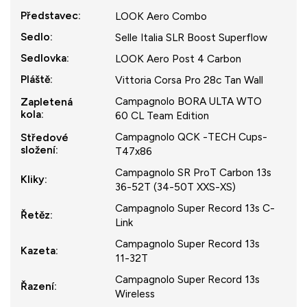
Představec
:
LOOK Aero Combo
Sedlo
:
Selle Italia SLR Boost Superflow
Sedlovka
:
LOOK Aero Post 4 Carbon
Pláště
:
Vittoria Corsa Pro 28c Tan Wall
Campagnolo BORA ULTA WTO
Zapletená
kola
:
60 CL Team Edition
Campagnolo QCK -TECH Cups-
Středové
složení
:
T47x86
Campagnolo SR ProT Carbon 13s
Kliky
:
36-52T (34-50T XXS-XS)
Campagnolo Super Record 13s C-
Řetěz
:
Link
Campagnolo Super Record 13s
Kazeta
:
11-32T
Campagnolo Super Record 13s
Řazení
:
Wireless