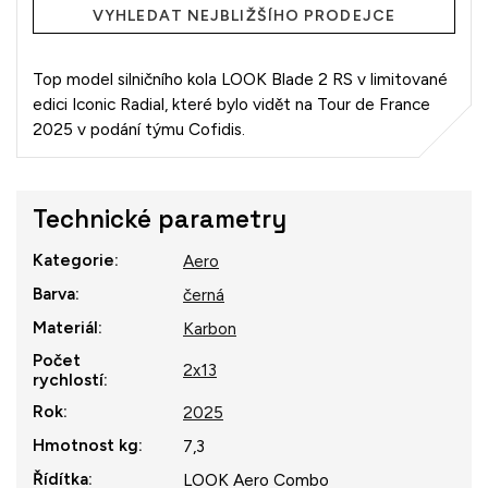
VYHLEDAT NEJBLIŽŠÍHO PRODEJCE
Top model silničního kola LOOK Blade 2 RS v limitované
edici Iconic Radial, které bylo vidět na Tour de France
2025 v podání týmu Cofidis.
Technické parametry
Kategorie
:
Aero
Barva
:
černá
Materiál
:
Karbon
Počet
2x13
rychlostí
:
Rok
:
2025
Hmotnost kg
:
7,3
Řídítka
:
LOOK Aero Combo