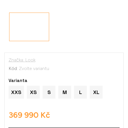
Značka:
Look
Kód:
Zvolte variantu
Varianta
XXS
XS
S
M
L
XL
369 990 Kč
Měrná
cena: