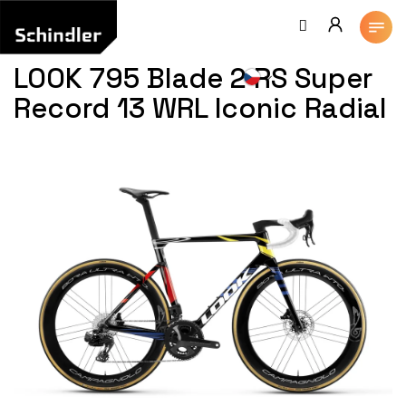
Přejít
na
obsah
LOOK 795 Blade 2 RS Super
Record 13 WRL Iconic Radial