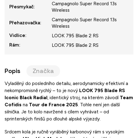
Campagnolo Super Record 13s
Přesmykač
:
Wireless
Campagnolo Super Record 13s
Přehazovačka
:
Wireless
Vidlice
:
LOOK 795 Blade 2 RS
Rám
:
LOOK 795 Blade 2 RS
Popis
Značka
Vyladěný do posledního detailu, aerodynamicky efektivní a
nekompromisně rychlý – to je nový
LOOK 795 Blade RS
Iconic Black Radial
, identický stroj, na kterém závodí
Team
Cofidis
na
Tour de France 2025
. Tohle není jen další
silnička. Je to kolo navržené s cílem vyhrávat – od
sprinterských finišů po dlouhé alpské výjezdy.
Srdcem kola je ručně vyráběný karbonový rám s vysokým