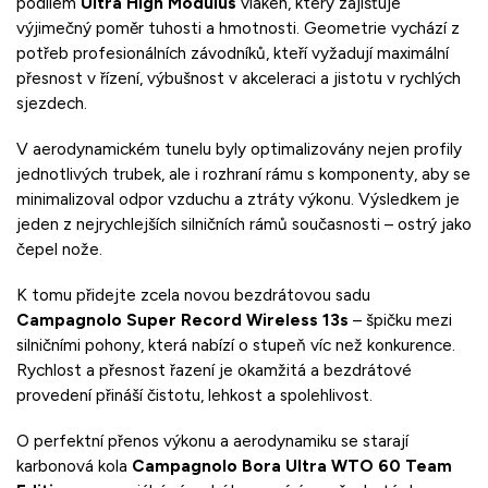
podílem
Ultra High Modulus
vláken, který zajišťuje
výjimečný poměr tuhosti a hmotnosti. Geometrie vychází z
potřeb profesionálních závodníků, kteří vyžadují maximální
přesnost v řízení, výbušnost v akceleraci a jistotu v rychlých
sjezdech.
V aerodynamickém tunelu byly optimalizovány nejen profily
jednotlivých trubek, ale i rozhraní rámu s komponenty, aby se
minimalizoval odpor vzduchu a ztráty výkonu. Výsledkem je
jeden z nejrychlejších silničních rámů současnosti – ostrý jako
čepel nože.
K tomu přidejte zcela novou bezdrátovou sadu
Campagnolo Super Record Wireless 13s
– špičku mezi
silničními pohony, která nabízí o stupeň víc než konkurence.
Rychlost a přesnost řazení je okamžitá a bezdrátové
provedení přináší čistotu, lehkost a spolehlivost.
O perfektní přenos výkonu a aerodynamiku se starají
karbonová kola
Campagnolo Bora Ultra WTO 60 Team