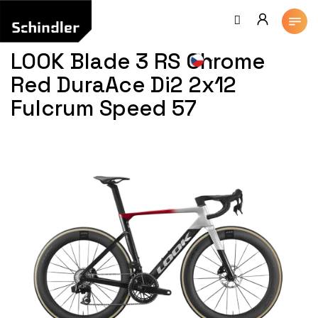
Přejít
na
obsah
LOOK Blade 3 RS Chrome
Red DuraAce Di2 2x12
Fulcrum Speed 57