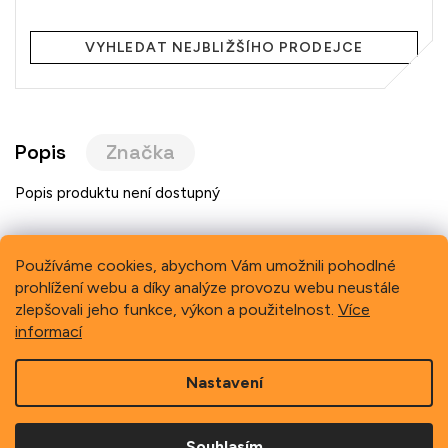
Měrná
cena:
VYHLEDAT NEJBLIŽŠÍHO PRODEJCE
Popis
Značka
Popis produktu není dostupný
Používáme cookies, abychom Vám umožnili pohodlné
prohlížení webu a díky analýze provozu webu neustále
Previous
Next
zlepšovali jeho funkce, výkon a použitelnost.
Více
informací
Z
Nastavení
á
p
Copyright 2026
Schindler, spol. s r.o.
. Všechna práva
a
vyhrazena.
Souhlasím