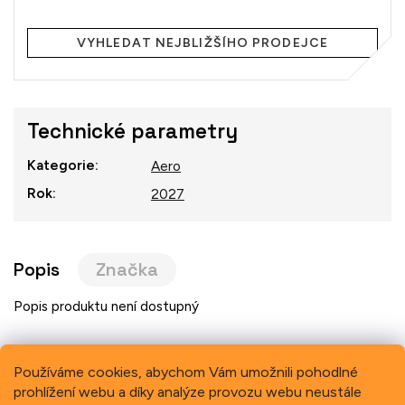
Měrná
cena:
VYHLEDAT NEJBLIŽŠÍHO PRODEJCE
Technické parametry
Kategorie
:
Aero
Rok
:
2027
Popis
Značka
Popis produktu není dostupný
Používáme cookies, abychom Vám umožnili pohodlné
prohlížení webu a díky analýze provozu webu neustále
Previous
Next