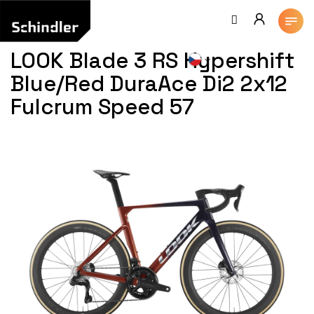
Přejít
na
obsah
LOOK Blade 3 RS Hypershift
Blue/Red DuraAce Di2 2x12
Fulcrum Speed 57