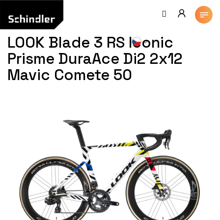
Přejít
na
obsah
LOOK Blade 3 RS Iconic
Prisme DuraAce Di2 2x12
Mavic Comete 50