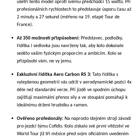
ušetří tento model oproti svému předchůdci 15 wattů. Při
profesionálních rychlostech to představuje úsporu času až
2 minuty a 27 sekund (měřeno na 19. etapě Tour de
France).
Až 350 možností přizpůsobení:
Představec, podložky,
řídítka i sedlovka jsou navrženy tak, aby kolo dokonale
sedělo vašim fyzickým proporcím a ambicím. Kolo se
přizpůsobí vám, ne vy jemu.
Exkluzivní řídítka Aero Carbon RS 3:
Tato řídítka s
vylepšenou geometrií vás udrží v aerodynamické pozici 4x
déle než standardní verze. Při jízdě ve spodním úchopu
zajišťují maximální přenos síly a ve stoupání pomáhají k
ideálnímu držení hrudníku a ramen.
Ověřeno profesionály:
Na naprosto stejném stroji závodí
pro-jezdci týmu Cofidis. Kolo získalo své první vítězství ve
World Tour již tři měsíce před svým oficiálním uvedením