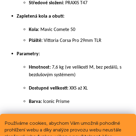
Středové složení:
PRAXIS T47
Zapletená kola a obutí:
Kola:
Mavic Comete 50
Pláště:
Vittoria Corsa Pro 29mm TLR
Parametry:
Hmotnost:
7,6 kg (ve velikosti M, bez pedálů, s
bezdušovým systémem)
Dostupné velikosti:
XXS až XL
Barva:
Iconic Prisme
Používáme cookies, abychom Vám umožnili pohodlné
prohlížení webu a díky analýze provozu webu neustále
Previous
Next