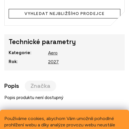
Měrná
cena:
VYHLEDAT NEJBLIŽŠÍHO PRODEJCE
Technické parametry
Kategorie
:
Aero
Rok
:
2027
Popis
Značka
Popis produktu není dostupný
Používáme cookies, abychom Vám umožnili pohodlné
prohlížení webu a díky analýze provozu webu neustále
Previous
Next