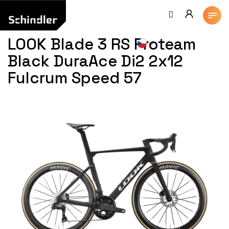
Přejít
na
obsah
LOOK Blade 3 RS Proteam
Black DuraAce Di2 2x12
Fulcrum Speed 57