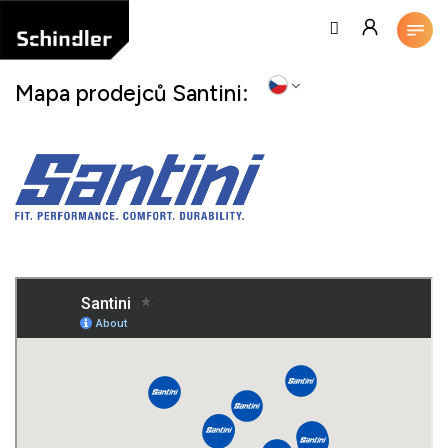
Přejít
na
obsah
Mapa prodejců Santini: