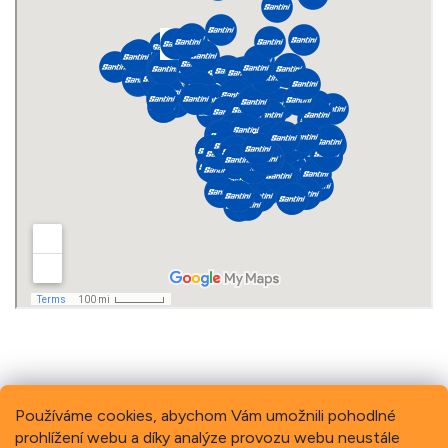
Používáme cookies, abychom Vám umožnili pohodlné
prohlížení webu a díky analýze provozu webu neustále
Previous
Next