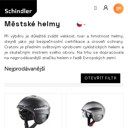
Přejít
na
obsah
Městské helmy
Při výběru je důležité zvážit velikost, tvar a hmotnost helmy,
stejně jako její bezpečnostní certifikace a úroveň ochrany.
Cratoni je předním světovým výrobcem cyklistických helem a
je skutečným mistrem svého oboru. Na trhu se dopracovala
na nejprodávanější značku helem v řadě Evropských zemí.
Nejprodávanější
OTEVŘÍT FILTR
V
ý
p
i
s
p