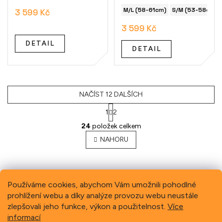
M/L (58-61cm)
S/M (53-58cm)
3 599 Kč
3 599 Kč
DETAIL
DETAIL
NAČÍST 12 DALŠÍCH
1
2
O
24
položek celkem
v
l
NAHORU
á
d
a
c
Používáme cookies, abychom Vám umožnili pohodlné
í
p
prohlížení webu a díky analýze provozu webu neustále
Previous
Next
r
zlepšovali jeho funkce, výkon a použitelnost.
Více
v
informací