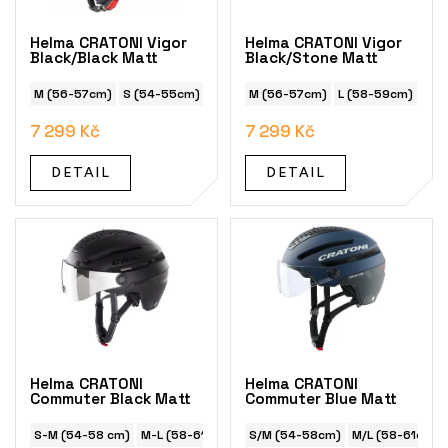
r
o
Helma CRATONI Vigor
Helma CRATONI Vigor
d
Black/Black Matt
Black/Stone Matt
u
k
M (56-57cm)
S (54-55cm)
L (58-59cm)
M (56-57cm)
L (58-59cm)
XL 
+ 1 další
t
7 299 Kč
7 299 Kč
ů
DETAIL
DETAIL
Helma CRATONI
Helma CRATONI
Commuter Black Matt
Commuter Blue Matt
S-M (54-58 cm)
M-L (58-61 cm)
S/M (54-58cm)
M/L (58-61cm)