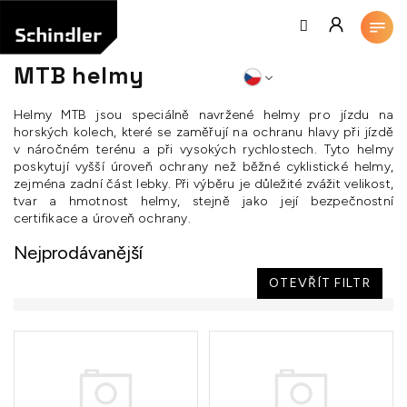
Přejít
na
obsah
MTB helmy
Helmy MTB jsou speciálně navržené helmy pro jízdu na
horských kolech, které se zaměřují na ochranu hlavy při jízdě
v náročném terénu a při vysokých rychlostech. Tyto helmy
poskytují vyšší úroveň ochrany než běžné cyklistické helmy,
zejména zadní část lebky. Při výběru je důležité zvážit velikost,
tvar a hmotnost helmy, stejně jako její bezpečnostní
certifikace a úroveň ochrany.
Nejprodávanější
OTEVŘÍT FILTR
V
ý
p
i