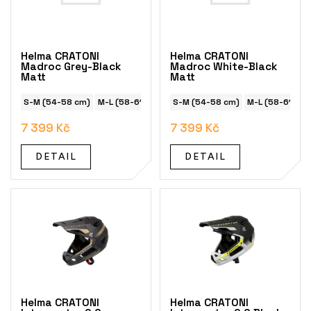
s
p
r
o
Helma CRATONI
Helma CRATONI
d
Madroc Grey-Black
Madroc White-Black
Matt
Matt
u
k
S-M (54-58 cm)
M-L (58-61 cm)
S-M (54-58 cm)
M-L (58-61 cm)
t
ů
7 399 Kč
7 399 Kč
DETAIL
DETAIL
Helma CRATONI
Helma CRATONI