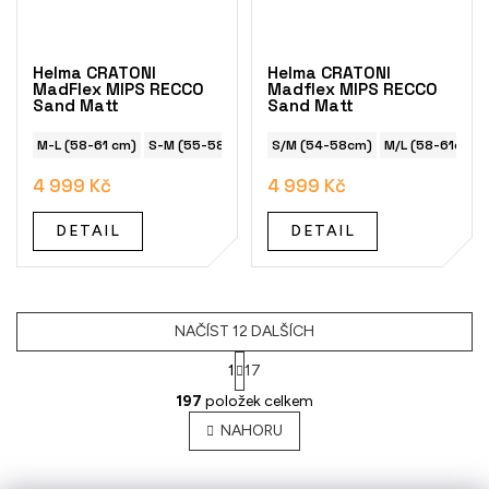
Helma CRATONI
Helma CRATONI
MadFlex MIPS RECCO
Madflex MIPS RECCO
Sand Matt
Sand Matt
M-L (58-61 cm)
S-M (55-58 cm)
S/M (54-58cm)
M/L (58-61cm)
4 999 Kč
4 999 Kč
DETAIL
DETAIL
NAČÍST 12 DALŠÍCH
1
17
O
197
položek celkem
v
l
NAHORU
á
d