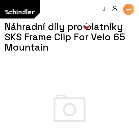
Přejít
na
obsah
Náhradní díly pro blatníky
SKS Frame Clip For Velo 65
Mountain