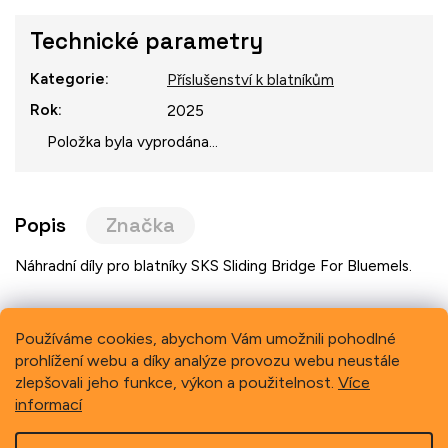
Technické parametry
Kategorie
:
Příslušenství k blatníkům
Rok
:
2025
Položka byla vyprodána…
Popis
Značka
Náhradní díly pro blatníky SKS Sliding Bridge For Bluemels.
Používáme cookies, abychom Vám umožnili pohodlné
prohlížení webu a díky analýze provozu webu neustále
Previous
Next
zlepšovali jeho funkce, výkon a použitelnost.
Více
informací
Z