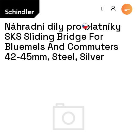
Přejít
na
obsah
Náhradní díly pro blatníky
SKS Sliding Bridge For
Bluemels And Commuters
42-45mm, Steel, Silver