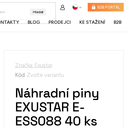
B2B PORTÁL
Hledat
ONTAKTY
BLOG
PRODEJCI
KE STAŽENÍ
B2B
Značka:
Exustar
Kód:
Zvolte variantu
Náhradní piny
EXUSTAR E-
ESS088 40 ks