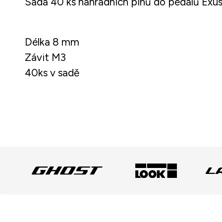
Sada 40 ks náhradních pinů do pedálů Exus
Délka 8 mm
Závit M3
40ks v sadě
Z