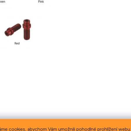
áme cookies, abychom Vám umožnili pohodlné prohlížení webu 