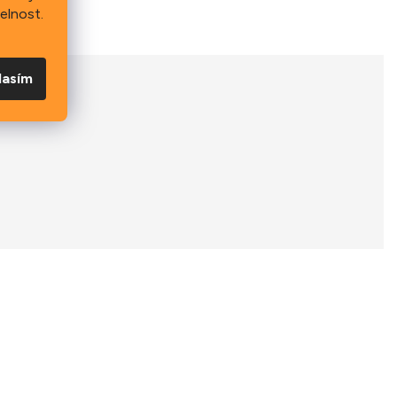
elnost.
lasím