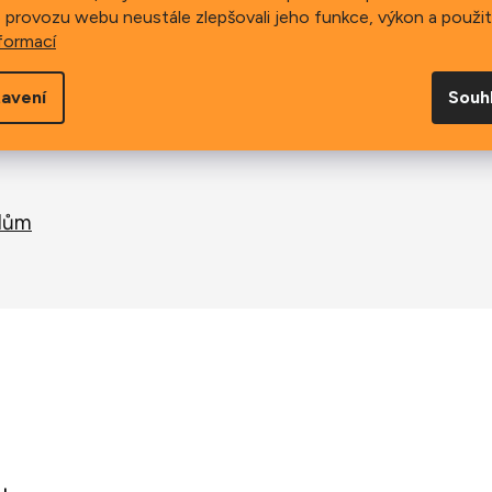
 provozu webu neustále zlepšovali jeho funkce, výkon a použit
formací
avení
Souh
álům