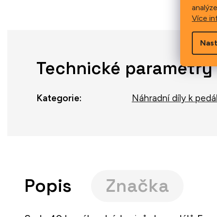
analýze
Více in
Nast
Technické parametry
Kategorie
:
Náhradní díly k ped
Popis
Značka