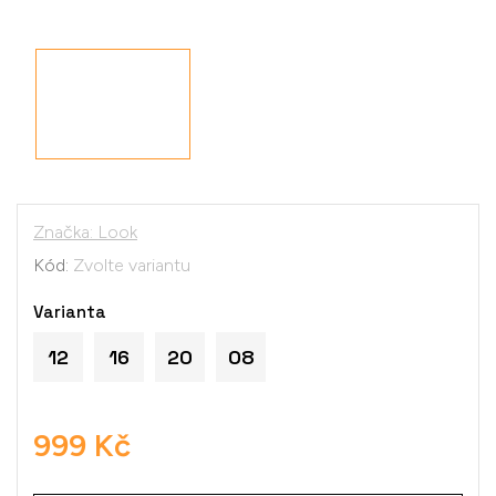
Značka:
Look
Kód:
Zvolte variantu
Varianta
12
16
20
08
999 Kč
Měrná
cena: