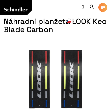
Přejít
na
obsah
Náhradní planžeta LOOK Keo
Blade Carbon