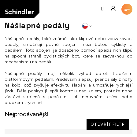
Přejít
na
obsah
Nášlapné pedály
Nášlapné pedály, také známé jako klipové nebo zacvakávací
pedály, umožňují pevné spojení mezi botou cyklisty a
pedálem. Toto spojení je dosaženo pomocí speciálních klipů
na spodní straně cyklistických bot, které se zacvaknou do
mechanismu na pedálu.
Nášlapné pedály mají několik výhod oproti tradičním
platformovým pedálům. Především zlepšují přenos síly z nohy
na kolo, což zvyšuje efektivitu šlapání a umožňuje rychlejší
jízdu. Dále poskytují lepší kontrolu nad kolem, protože noha
zůstává spojená s pedálem i při nerovném terénu nebo
prudkém zrychlení.
Nejprodávanější
OTEVŘÍT FILTR