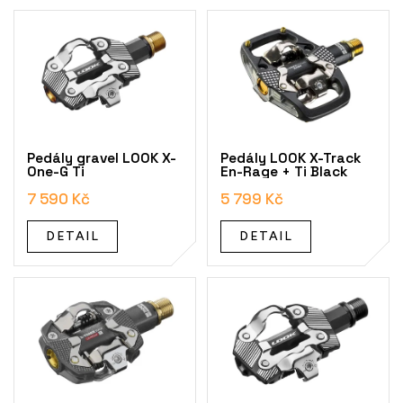
V
ý
p
i
s
p
r
o
Pedály gravel LOOK X-
Pedály LOOK X-Track
d
One-G Ti
En-Rage + Ti Black
u
7 590 Kč
5 799 Kč
k
t
DETAIL
DETAIL
ů