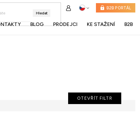
B2B PORTÁL
Hledat
ONTAKTY
BLOG
PRODEJCI
KE STAŽENÍ
B2B
OTEVŘÍT FILTR