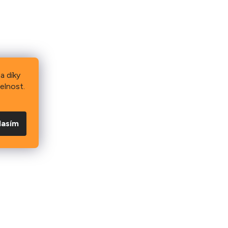
a díky
elnost.
lasím