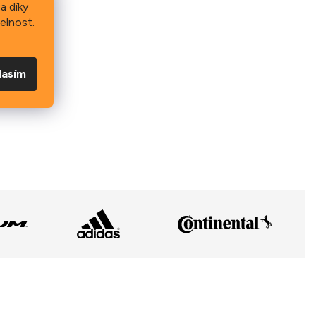
a díky
elnost.
lasím