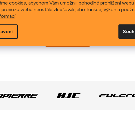
áme cookies, abychom Vám umožnili pohodlné prohlížení webu 
 provozu webu neustále zlepšovali jeho funkce, výkon a použit
formací
Můžete se ale podívat na ostatní kategorie.
avení
Souh
Zpět do obchodu