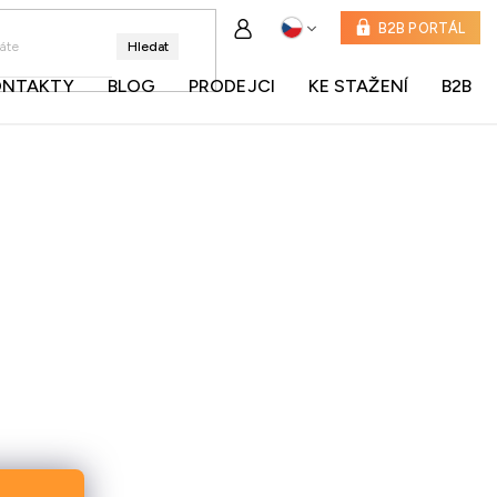
B2B PORTÁL
Hledat
ONTAKTY
BLOG
PRODEJCI
KE STAŽENÍ
B2B