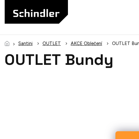
Přejít
na
obsah
Santini
OUTLET
AKCE Oblečení
OUTLET Bu
OUTLET Bundy