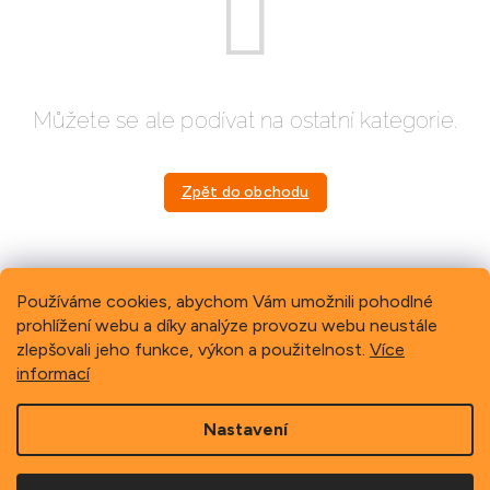
Můžete se ale podívat na ostatní kategorie.
Zpět do obchodu
Používáme cookies, abychom Vám umožnili pohodlné
prohlížení webu a díky analýze provozu webu neustále
Previous
Next
zlepšovali jeho funkce, výkon a použitelnost.
Více
informací
Z
Nastavení
á
p
Copyright 2026
Schindler, spol. s r.o.
. Všechna práva
a
vyhrazena.