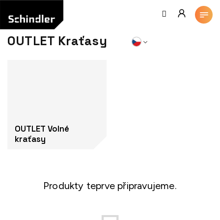
Přejít
na
obsah
OUTLET Kraťasy
OUTLET Volné
kraťasy
Produkty teprve připravujeme.