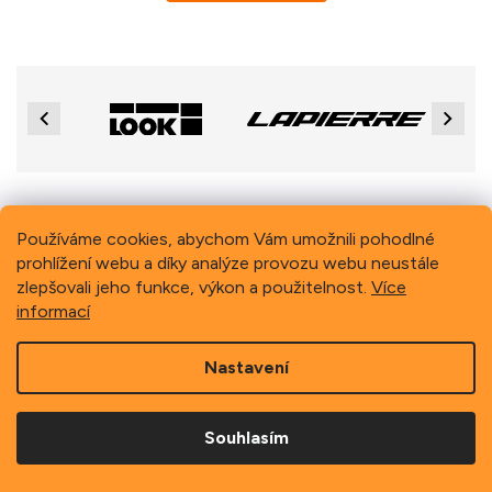
Previous
Next
Z
á
Používáme cookies, abychom Vám umožnili pohodlné
p
prohlížení webu a díky analýze provozu webu neustále
Copyright 2026
Schindler, spol. s r.o.
. Všechna práva
a
vyhrazena.
zlepšovali jeho funkce, výkon a použitelnost.
Více
t
informací
í
Nastavení
Souhlasím