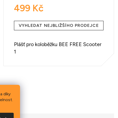
499 Kč
Měrná
cena:
VYHLEDAT NEJBLIŽŠÍHO PRODEJCE
Plášť pro koloběžku BEE FREE Scooter
1
a díky
elnost.