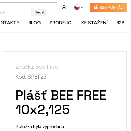
B2B PORTÁL
Hledat
ONTAKTY
BLOG
PRODEJCI
KE STAŽENÍ
B2B
Značka:
Bee Free
Kód:
SPBF23
Plášť BEE FREE
10x2,125
Položka byla vyprodána…