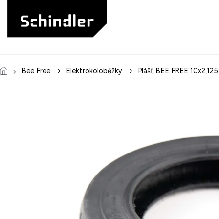
Přejít
na
obsah
Bee Free
Elektrokoloběžky
Plášť BEE FREE 10x2,125