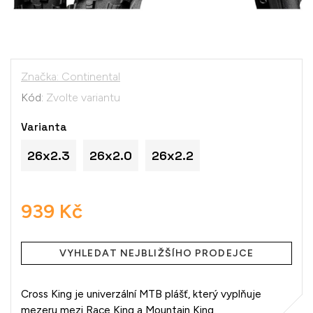
Značka:
Continental
Kód:
Zvolte variantu
Varianta
26x2.3
26x2.0
26x2.2
939 Kč
Měrná
cena:
VYHLEDAT NEJBLIŽŠÍHO PRODEJCE
Cross King je univerzální MTB plášť, který vyplňuje
mezeru mezi Race King a Mountain King.