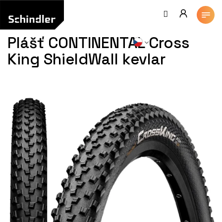
Přejít
na
obsah
Plášť CONTINENTAL Cross
King ShieldWall kevlar