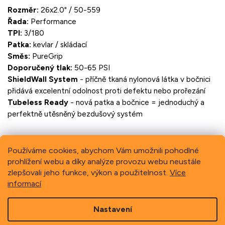
Rozměr:
26x2.0" / 50-559
Řada:
Performance
TPI:
3/180
Patka:
kevlar / skládací
Směs:
PureGrip
Doporučený tlak:
50-65 PSI
ShieldWall System
- příčně tkaná nylonová látka v bočnici
přidává excelentní odolnost proti defektu nebo prořezání
Tubeless Ready
- nová patka a bočnice = jednoduchý a
perfektně utěsněný bezdušový systém
Používáme cookies, abychom Vám umožnili pohodlné
prohlížení webu a díky analýze provozu webu neustále
Previous
Next
zlepšovali jeho funkce, výkon a použitelnost.
Více
informací
Z
Nastavení
á
p