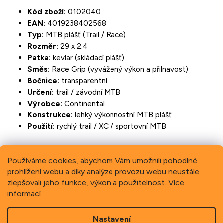
Kód zboží:
0102040
EAN:
4019238402568
Typ:
MTB plášť (Trail / Race)
Rozměr:
29 x 2.4
Patka:
kevlar (skládací plášť)
Směs:
Race Grip (vyvážený výkon a přilnavost)
Bočnice:
transparentní
Určení:
trail / závodní MTB
Výrobce:
Continental
Konstrukce:
lehký výkonnostní MTB plášť
Použití:
rychlý trail / XC / sportovní MTB
Používáme cookies, abychom Vám umožnili pohodlné
prohlížení webu a díky analýze provozu webu neustále
Previous
Next
zlepšovali jeho funkce, výkon a použitelnost.
Více
informací
Z
Nastavení
á