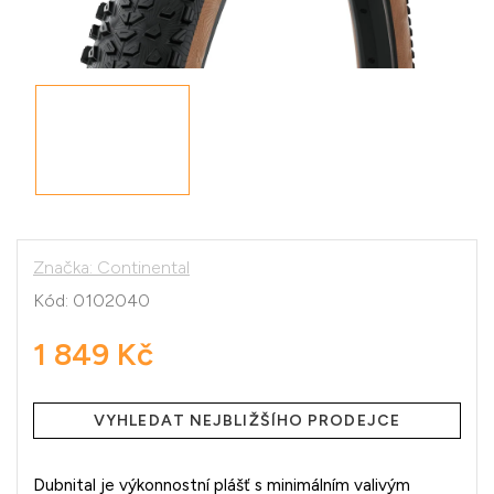
Značka:
Continental
Kód:
0102040
1 849 Kč
Měrná
cena:
VYHLEDAT NEJBLIŽŠÍHO PRODEJCE
Dubnital je výkonnostní plášť s minimálním valivým