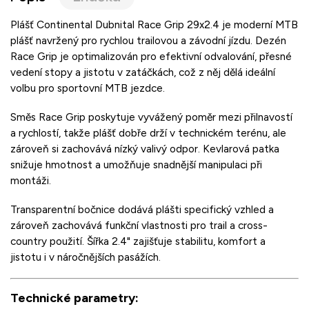
Plášť
Continental
Dubnital Race Grip 29x2.4 je moderní MTB
plášť navržený pro rychlou trailovou a závodní jízdu. Dezén
Race Grip je optimalizován pro efektivní odvalování, přesné
vedení stopy a jistotu v zatáčkách, což z něj dělá ideální
volbu pro sportovní MTB jezdce.
Směs Race Grip poskytuje vyvážený poměr mezi přilnavostí
a rychlostí, takže plášť dobře drží v technickém terénu, ale
zároveň si zachovává nízký valivý odpor. Kevlarová patka
snižuje hmotnost a umožňuje snadnější manipulaci při
montáži.
Transparentní bočnice dodává plášti specifický vzhled a
zároveň zachovává funkční vlastnosti pro trail a cross-
country použití. Šířka 2.4" zajišťuje stabilitu, komfort a
jistotu i v náročnějších pasážích.
Technické parametry: