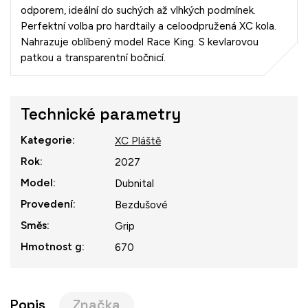
odporem, ideální do suchých až vlhkých podmínek.
Perfektní volba pro hardtaily a celoodpružená XC kola.
Nahrazuje oblíbený model Race King. S kevlarovou
patkou a transparentní bočnicí.
Technické parametry
Kategorie
:
XC Pláště
Rok
:
2027
Model
:
Dubnital
Provedení
:
Bezdušové
Směs
:
Grip
Hmotnost g
:
670
Popis
Značka