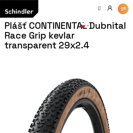
Přejít
na
obsah
Plášť CONTINENTAL Dubnital
Race Grip kevlar
transparent 29x2.4