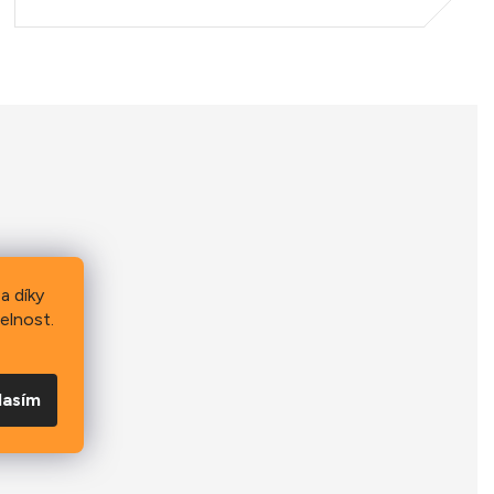
a díky
elnost.
lasím