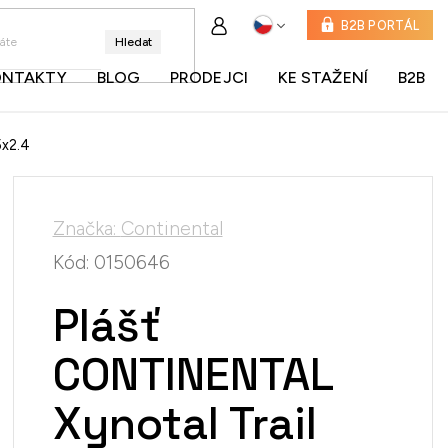
B2B PORTÁL
Hledat
ONTAKTY
BLOG
PRODEJCI
KE STAŽENÍ
B2B
5x2.4
Značka:
Continental
Kód:
0150646
Plášť
CONTINENTAL
Xynotal Trail