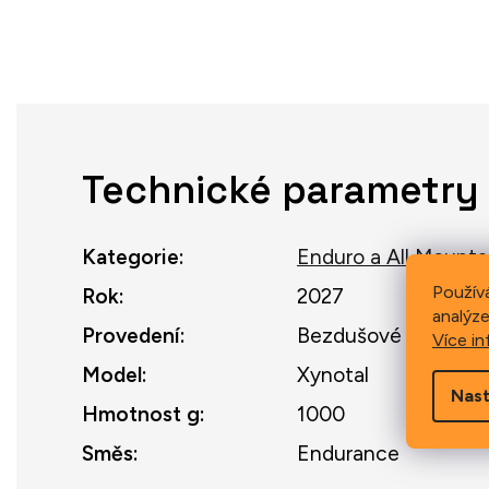
Technické parametry
Kategorie
:
Enduro a All Mounta
Použív
Rok
:
2027
analýze
Provedení
:
Bezdušové
Více in
Model
:
Xynotal
Nast
Hmotnost g
:
1000
Směs
:
Endurance