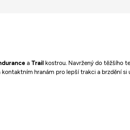
ndurance
a
Trail
kostrou. Navržený do těžšího t
ntaktním hranám pro lepší trakci a brzdění si už