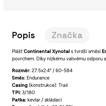
Popis
Značka
Plášť
Continental Xynotal
s tvrdší směsí
E
povrchem. Díky nízkému valivému odporu a ko
Rozměr:
27.5x2.4" / 60-584
Směs:
Endurance
Casing
(konstrukce): Trail
TPI:
3/180
Patka:
kevlar / skládací