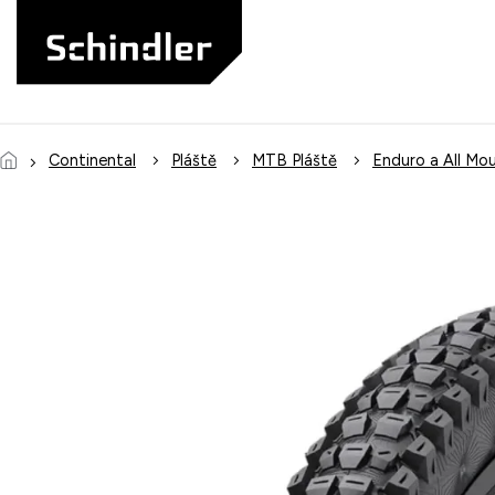
Přejít
na
obsah
Continental
Pláště
MTB Pláště
Enduro a All Mou