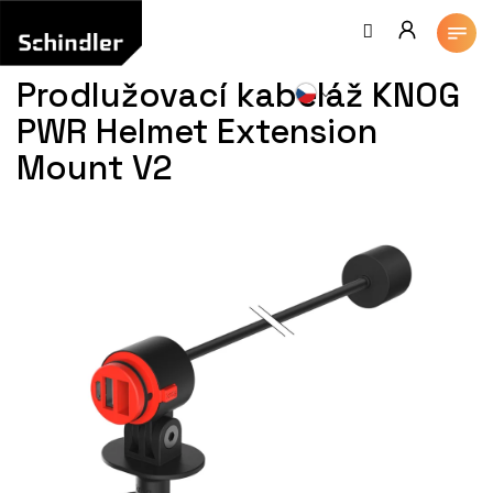
Přejít
na
obsah
Prodlužovací kabeláž KNOG
PWR Helmet Extension
Mount V2