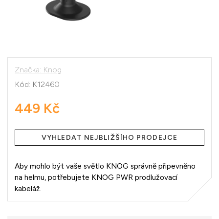
Značka:
Knog
Kód:
K12460
449 Kč
Měrná
cena:
VYHLEDAT NEJBLIŽŠÍHO PRODEJCE
Aby mohlo být vaše světlo KNOG správně připevněno
na helmu, potřebujete KNOG PWR prodlužovací
kabeláž.