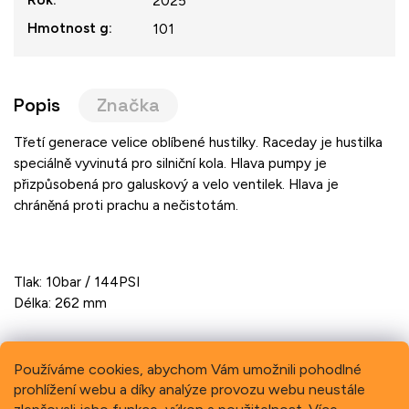
2025
Hmotnost g
:
101
Popis
Značka
Třetí generace velice oblíbené hustilky. Raceday je hustilka
speciálně vyvinutá pro silniční kola. Hlava pumpy je
přizpůsobená pro galuskový a velo ventilek. Hlava je
chráněná proti prachu a nečistotám.
Tlak: 10bar / 144PSI
Délka: 262 mm
Používáme cookies, abychom Vám umožnili pohodlné
prohlížení webu a díky analýze provozu webu neustále
Previous
Next