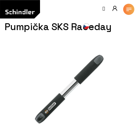
Přejít
na
obsah
Pumpička SKS Raceday