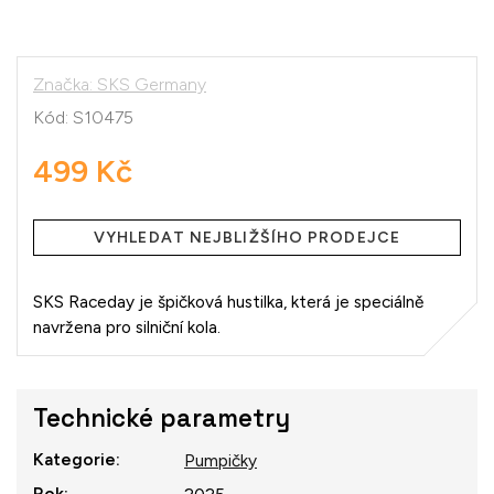
Značka:
SKS Germany
Kód:
S10475
499 Kč
Měrná
cena:
VYHLEDAT NEJBLIŽŠÍHO PRODEJCE
SKS Raceday je špičková hustilka, která je speciálně
navržena pro silniční kola.
Technické parametry
Kategorie
:
Pumpičky
Rok
: