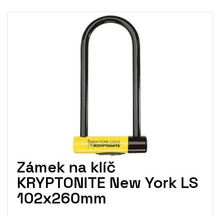
V
ý
p
i
s
p
r
o
d
u
k
t
ů
Zámek na klíč
KRYPTONITE New York LS
102x260mm