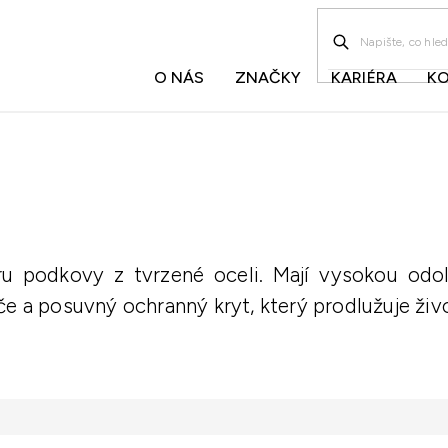
O NÁS
ZNAČKY
KARIÉRA
K
ru podkovy z tvrzené oceli. Mají vysokou odo
če a posuvný ochranný kryt, který prodlužuje ži