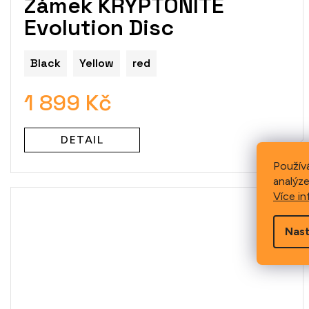
Zámek KRYPTONITE
Evolution Disc
Black
Yellow
red
1 899 Kč
DETAIL
Použív
analýze
Více in
Nast