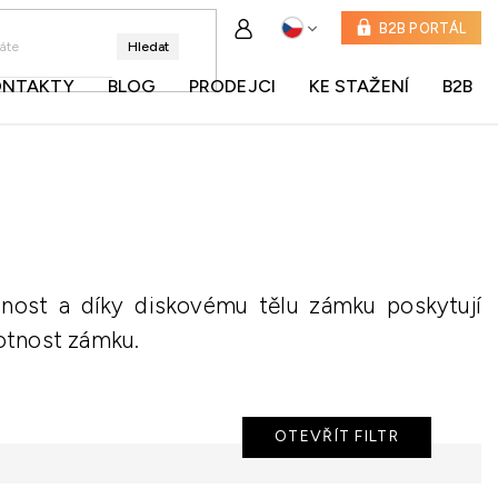
B2B PORTÁL
Hledat
ONTAKTY
BLOG
PRODEJCI
KE STAŽENÍ
B2B
lnost a díky diskovému tělu zámku poskytují
votnost zámku.
OTEVŘÍT FILTR