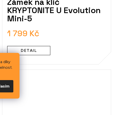
Zámek na klíč
KRYPTONITE U Evolution
Mini-5
1 799 Kč
DETAIL
a díky
elnost.
lasím