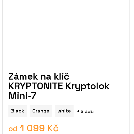
Zámek na klíč
KRYPTONITE Kryptolok
Mini-7
Black
Orange
white
+ 2 další
1 099 Kč
od