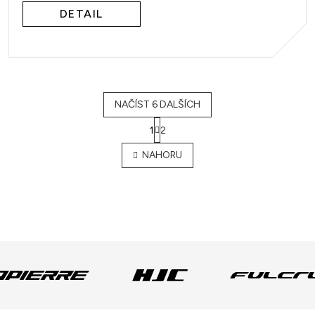
DETAIL
NAČÍST 6 DALŠÍCH
1
2
O
v
NAHORU
l
á
d
a
c
í
p
r
v
k
y
v