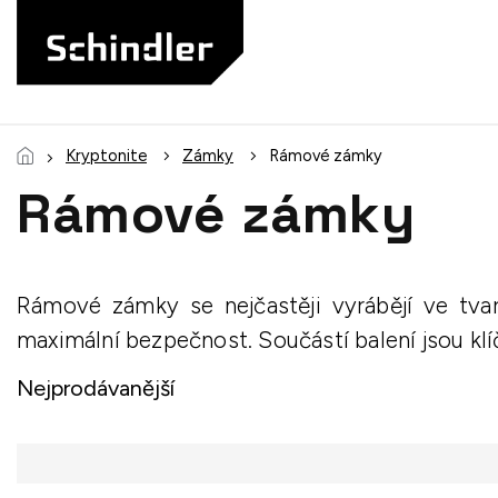
Přejít
na
obsah
Kryptonite
Zámky
Rámové zámky
Rámové zámky
Rámové zámky se nejčastěji vyrábějí ve tva
maximální bezpečnost. Součástí balení jsou klí
Nejprodávanější