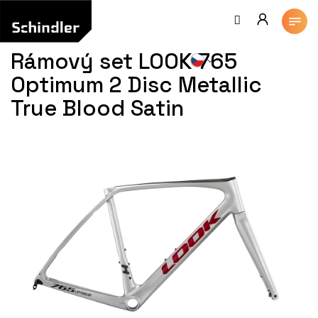
Přejít
na
obsah
Rámový set LOOK 765
Optimum 2 Disc Metallic
True Blood Satin