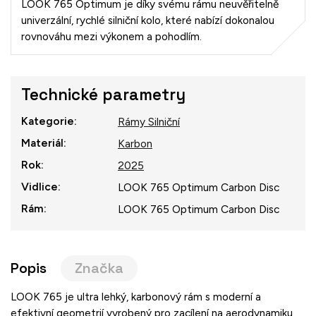
LOOK 765 Optimum je díky svému rámu neuvěřitelně
univerzální, rychlé silniční kolo, které nabízí dokonalou
rovnováhu mezi výkonem a pohodlím.
Technické parametry
Kategorie
:
Rámy Silniční
Materiál
:
Karbon
Rok
:
2025
Vidlice
:
LOOK 765 Optimum Carbon Disc
Rám
:
LOOK 765 Optimum Carbon Disc
Popis
Značka
LOOK 765 je ultra lehký, karbonový rám s moderní a
efektivní geometrií vyrobený pro zacílení na aerodynamiku,