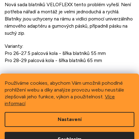
Nová sada blatníků VELOFLEXX tento problém vyřeší. Není
potřeba nářadí a montáž je velmi jednoduchá a rychlá.
Blatníky jsou uchyceny na rámu a vidlici pomocí univerzálního
rámového adaptéru a gumových pásků, případně pásku na
suchý zip.
Varianty:
Pro 26-27.5 palcová kola - šířka blatníků 55 mm
Pro 28-29 palcová kola - šířka blatníků 65 mm
Používáme cookies, abychom Vám umožnili pohodlné
prohlížení webu a díky analýze provozu webu neustále
Previous
Next
zlepšovali jeho funkce, výkon a použitelnost.
Více
informací
Z
Nastavení
á
p
Copyright 2026
Schindler, spol. s r.o.
. Všechna práva
a
vyhrazena.