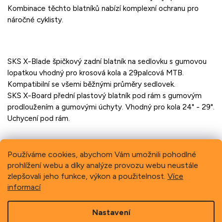
Kombinace těchto blatníků nabízí komplexní ochranu pro
náročné cyklisty.
SKS X-Blade špičkový zadní blatník na sedlovku s gumovou
lopatkou vhodný pro krosová kola a 29palcová MTB.
Kompatibilní se všemi běžnými průměry sedlovek.
SKS X-Board přední plastový blatník pod rám s gumovým
prodloužením a gumovými úchyty. Vhodný pro kola 24" - 29".
Uchycení pod rám.
Používáme cookies, abychom Vám umožnili pohodlné
prohlížení webu a díky analýze provozu webu neustále
Previous
Next
zlepšovali jeho funkce, výkon a použitelnost.
Více
informací
Z
Nastavení
á