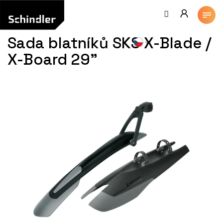
Přejít
na
obsah
Sada blatníků SKS X-Blade /
X-Board 29"