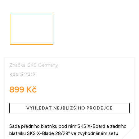
Značka:
SKS Germany
Kód:
S11312
899 Kč
Měrná
cena:
VYHLEDAT NEJBLIŽŠÍHO PRODEJCE
Sada předního blatníku pod rám SKS X-Board a zadního
blatníku SKS X-Blade 28/29" ve zvýhodněném setu.