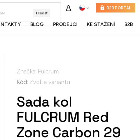
B2B PORTÁL
Hledat
ONTAKTY
BLOG
PRODEJCI
KE STAŽENÍ
B2B
Značka:
Fulcrum
Kód:
Zvolte variantu
Sada kol
FULCRUM Red
Zone Carbon 29