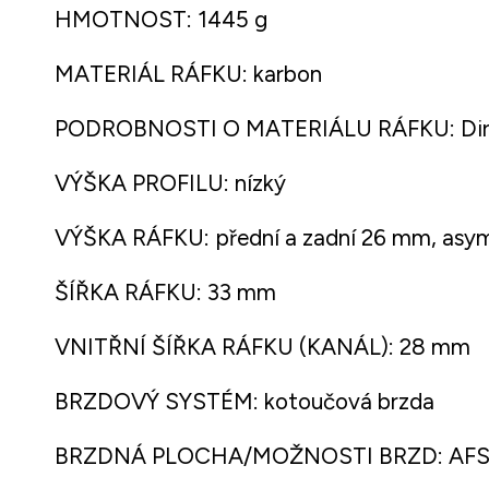
HMOTNOST: 1445 g
MATERIÁL RÁFKU: karbon
PODROBNOSTI O MATERIÁLU RÁFKU: Direct
VÝŠKA PROFILU: nízký
VÝŠKA RÁFKU: přední a zadní 26 mm, asym
ŠÍŘKA RÁFKU: 33 mm
VNITŘNÍ ŠÍŘKA RÁFKU (KANÁL): 28 mm
BRZDOVÝ SYSTÉM: kotoučová brzda
BRZDNÁ PLOCHA/MOŽNOSTI BRZD: AF