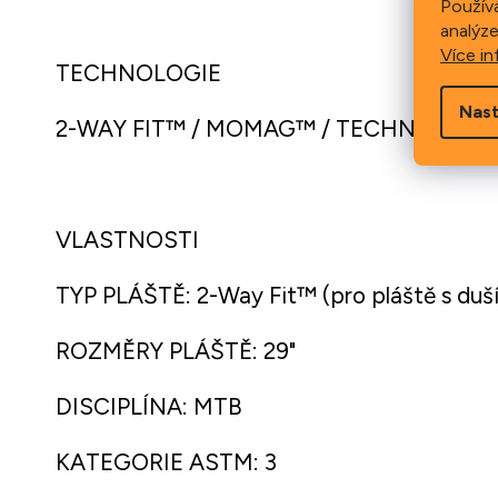
Použív
analýze
Více in
TECHNOLOGIE
Nast
2-WAY FIT™ / MOMAG™ / TECHNOLOGIE
VLASTNOSTI
TYP PLÁŠTĚ: 2-Way Fit™ (pro pláště s duší
ROZMĚRY PLÁŠTĚ: 29"
DISCIPLÍNA: MTB
KATEGORIE ASTM: 3