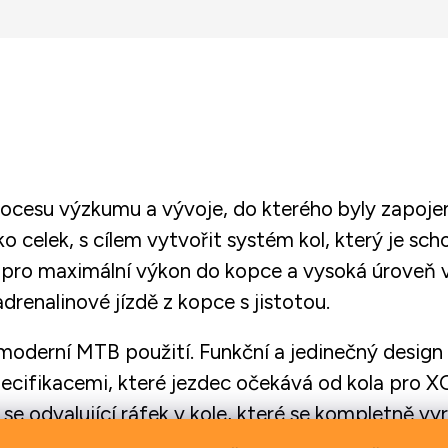
cesu výzkumu a vývoje, do kterého byly zapojeny
ko celek, s cílem vytvořit systém kol, který je s
ě pro maximální výkon do kopce a vysoká úroveň v
 adrenalinové jízdě z kopce s jistotou.
 moderní MTB použití. Funkční a jedinečný desig
ecifikacemi, které jezdec očekává od kola pro 
e odvalující ráfek v kole, které se kompletně vyrá