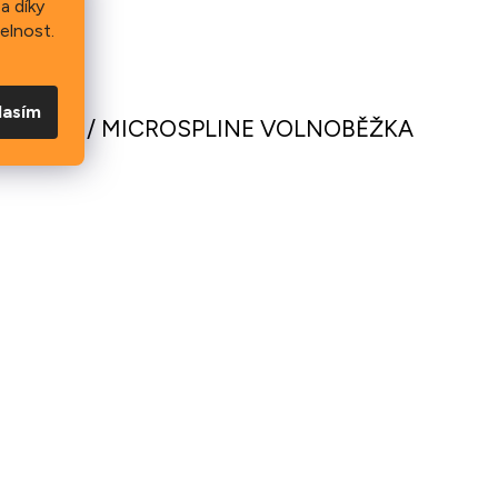
a díky
elnost.
lasím
 & CONE / MICROSPLINE VOLNOBĚŽKA