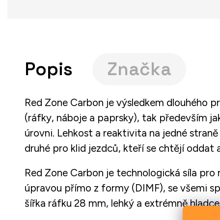
Popis
Značka
Red Zone Carbon je výsledkem dlouhého pro
(ráfky, náboje a paprsky), tak především ja
úrovni. Lehkost a reaktivita na jedné stran
druhé pro klid jezdců, kteří se chtějí oddat
Red Zone Carbon je technologická síla pro
úpravou přímo z formy (DIMF), se všemi sp
šířka ráfku 28 mm, lehký a extrémně hladce s