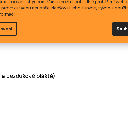
áme cookies, abychom Vám umožnili pohodlné prohlížení webu 
 provozu webu neustále zlepšovali jeho funkce, výkon a použit
formací
avení
Souh
 ŠIROKÉHO RÁFKU / NEVRTANÝ RÁFEK / CUP
 a bezdušové pláště)