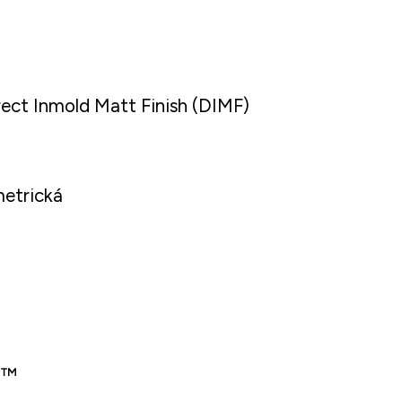
 Inmold Matt Finish (DIMF)
etrická
S™