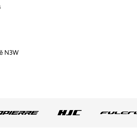
s
ně N3W