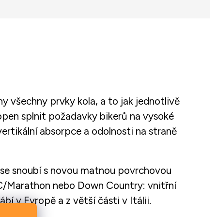
 všechny prvky kola, a to jak jednotlivě
chopen splnit požadavky bikerů na vysoké
ertikální absorpce a odolnosti na straně
n se snoubí s novou matnou povrchovou
XC/Marathon nebo Down Country: vnitřní
bí v Evropě a z větší části v Itálii.