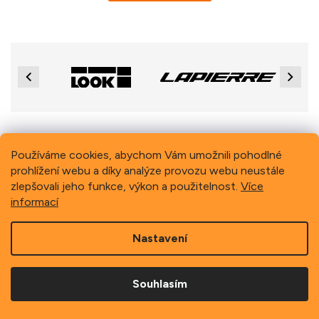
Previous
Next
Z
á
Používáme cookies, abychom Vám umožnili pohodlné
p
prohlížení webu a díky analýze provozu webu neustále
Copyright 2026
Schindler, spol. s r.o.
. Všechna práva
a
vyhrazena.
zlepšovali jeho funkce, výkon a použitelnost.
Více
t
informací
í
Nastavení
Souhlasím