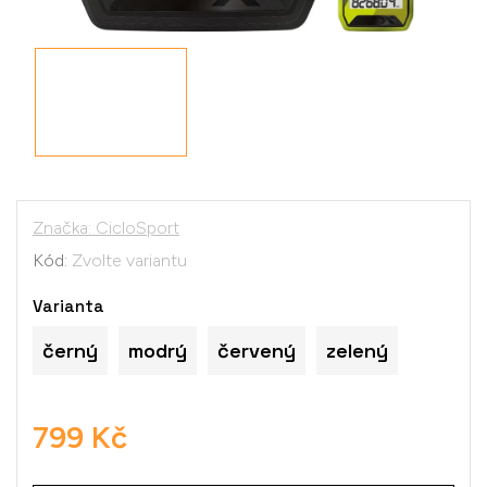
Značka:
CicloSport
Kód:
Zvolte variantu
Varianta
černý
modrý
červený
zelený
799 Kč
Měrná
cena: