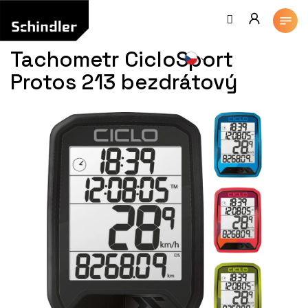
Přejít
na
obsah
Tachometr CicloSport
Protos 213 bezdrátový