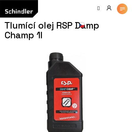
Přejít
na
obsah
Tlumící olej RSP Damp
Champ 1l