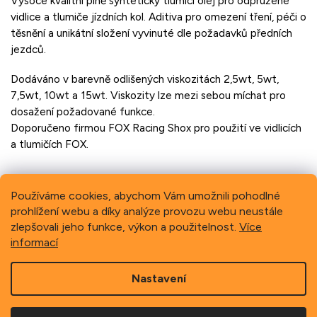
Vysoce kvalitní plně syntetický tlumicí olej pro odpružené
vidlice a tlumiče jízdních kol. Aditiva pro omezení tření, péči o
těsnění a unikátní složení vyvinuté dle požadavků předních
jezdců.
Dodáváno v barevně odlišených viskozitách 2,5wt, 5wt,
7,5wt, 10wt a 15wt. Viskozity lze mezi sebou míchat pro
dosažení požadované funkce.
Doporučeno firmou FOX Racing Shox pro použití ve vidlicích
a tlumičích FOX.
Používáme cookies, abychom Vám umožnili pohodlné
prohlížení webu a díky analýze provozu webu neustále
Previous
Next
zlepšovali jeho funkce, výkon a použitelnost.
Více
informací
Z
Nastavení
á
p
Copyright 2026
Schindler, spol. s r.o.
. Všechna práva
a