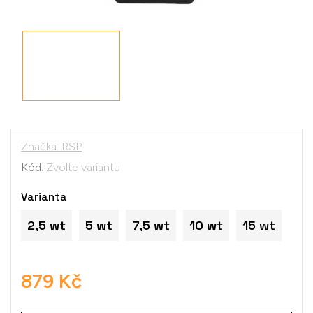
Značka:
RSP
Kód:
Zvolte variantu
Varianta
2,5 wt
5 wt
7,5 wt
10 wt
15 wt
879 Kč
Měrná
cena: