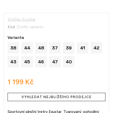
Značka:
Exustar
Kód:
Zvolte variantu
Varianta
38
44
48
37
39
41
42
43
45
46
47
40
1 199 Kč
Měrná
cena:
VYHLEDAT NEJBLIŽŠÍHO PRODEJCE
Sportovní silniční tretry Exustar. Tvarovaný, pohodlný