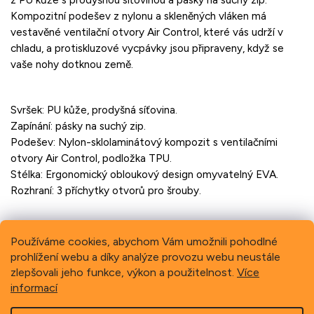
Kompozitní podešev z nylonu a skleněných vláken má
vestavěné ventilační otvory Air Control, které vás udrží v
chladu, a protiskluzové vycpávky jsou připraveny, když se
vaše nohy dotknou země.
Svršek: PU kůže, prodyšná síťovina.
Zapínání: pásky na suchý zip.
Podešev: Nylon-sklolaminátový kompozit s ventilačními
otvory Air Control, podložka TPU.
Stélka: Ergonomický obloukový design omyvatelný EVA.
Rozhraní: 3 příchytky otvorů pro šrouby.
Používáme cookies, abychom Vám umožnili pohodlné
prohlížení webu a díky analýze provozu webu neustále
Previous
Next
zlepšovali jeho funkce, výkon a použitelnost.
Více
informací
Z