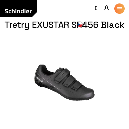
Přejít
na
obsah
Tretry EXUSTAR SR456 Black