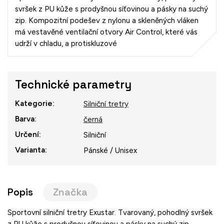
svršek z PU kůže s prodyšnou síťovinou a pásky na suchý
zip. Kompozitní podešev z nylonu a skleněných vláken
má vestavěné ventilační otvory Air Control, které vás
udrží v chladu, a protiskluzové
Technické parametry
Kategorie
:
Silniční tretry
Barva
:
černá
Určení
:
Silniční
Varianta
:
Pánské / Unisex
Popis
Značka
Sportovní silniční tretry Exustar. Tvarovaný, pohodlný svršek
z PU kůže s prodyšnou síťovinou a pásky na suchý zip.