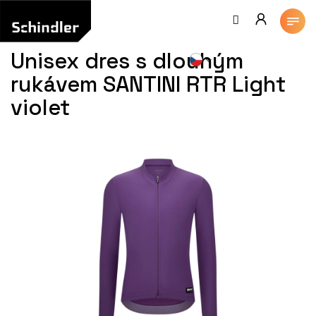
Přejít
na
obsah
Unisex dres s dlouhým
rukávem SANTINI RTR Light
violet