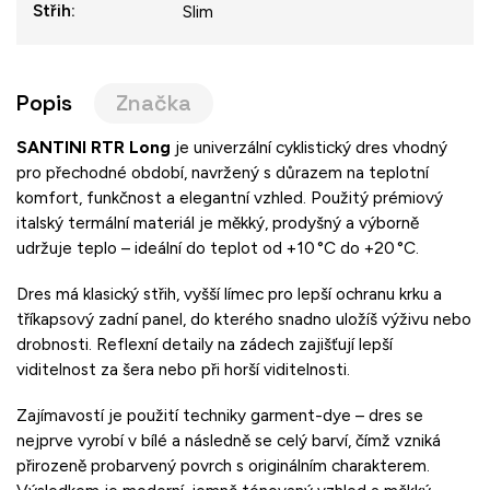
Střih
:
Slim
Popis
Značka
SANTINI RTR Long
je univerzální cyklistický dres vhodný
pro přechodné období, navržený s důrazem na teplotní
komfort, funkčnost a elegantní vzhled. Použitý prémiový
italský termální materiál je měkký, prodyšný a výborně
udržuje teplo – ideální do teplot od +10 °C do +20 °C.
Dres má klasický střih, vyšší límec pro lepší ochranu krku a
tříkapsový zadní panel, do kterého snadno uložíš výživu nebo
drobnosti. Reflexní detaily na zádech zajišťují lepší
viditelnost za šera nebo při horší viditelnosti.
Zajímavostí je použití techniky garment-dye – dres se
nejprve vyrobí v bílé a následně se celý barví, čímž vzniká
přirozeně probarvený povrch s originálním charakterem.