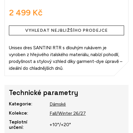
2 499 Kč
Měrná
cena:
VYHLEDAT NEJBLIŽŠÍHO PRODEJCE
Unisex dres SANTINI RTR s dlouhým rukávem je
vyroben z hřejivého italského materiálu, nabízí pohodlí,
prodyšnost a stylový vzhled díky garment-dye úpravě –
ideální do chladnějších dnů.
Technické parametry
Kategorie
:
Dámské
Kolekce
:
Fall/Winter 26/27
Teplotní
+10°/+20°
určení
: