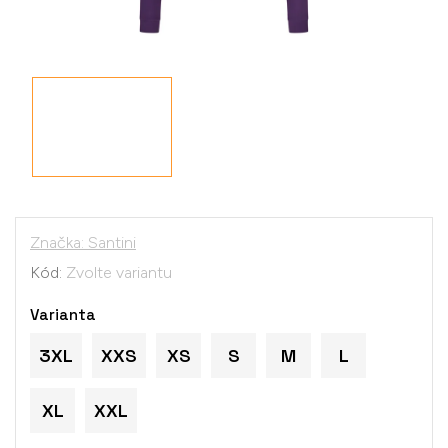
Značka:
Santini
Kód:
Zvolte variantu
Varianta
3XL
XXS
XS
S
M
L
XL
XXL