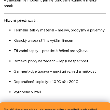
Výsledkem je moderní, jemně tónovaný vzhled a měkký
omak.
Hlavní přednosti:
Termální italský materiál – hřejivý, prodyšný a příjemný
Klasický unisex střih s vyšším límcem
Tři zadní kapsy – praktické řešení pro výbavu
Reflexní prvky na zádech – lepší bezpečnost
Garment-dye úprava – unikátní vzhled a měkkost
Doporučené teploty: +10 °C až +20 °C
Vyrobeno v Itálii
Používáme cookies, abychom Vám umožnili pohodlné