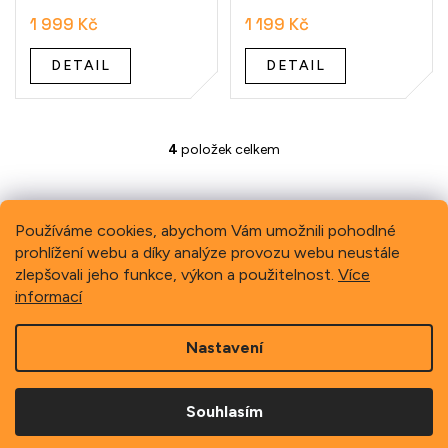
1 999 Kč
1 199 Kč
DETAIL
DETAIL
4
položek celkem
O
v
l
á
Používáme cookies, abychom Vám umožnili pohodlné
d
a
prohlížení webu a díky analýze provozu webu neustále
Previous
Next
c
zlepšovali jeho funkce, výkon a použitelnost.
Více
í
informací
p
r
Z
v
Nastavení
á
k
p
y
Copyright 2026
Schindler, spol. s r.o.
. Všechna práva
a
v
vyhrazena.
Souhlasím
t
ý
í
p