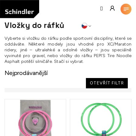
Přejít
na
obsah
Vložky do ráfků
Vyberte si vložku do ráfku podle sportovní disciplíny, které se
oddáváte. Některé modely jsou vhodné pro XC/Maraton
ridery, jiné – ultralehké a odolné vložky – jsou speciálně
vyvinuté pro gravel, nebo vložky do ráfku PEPI´S Tire Noodle
Asphalt potěší silničáře. Stačí si vybrat.
Nejprodávanější
OTEVŘÍT FILTR
V
ý
p
i
s
p