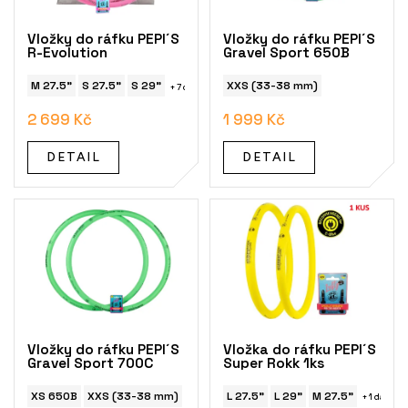
r
o
Vložky do ráfku PEPI´S
Vložky do ráfku PEPI´S
d
R-Evolution
Gravel Sport 650B
u
k
M 27.5"
S 27.5"
S 29"
XXS (33-38 mm)
+ 7 dalších
t
2 699 Kč
1 999 Kč
ů
DETAIL
DETAIL
Vložky do ráfku PEPI´S
Vložka do ráfku PEPI´S
Gravel Sport 700C
Super Rokk 1ks
XS 650B
XXS (33-38 mm)
XS (40-47 mm)
L 27.5"
L 29"
M 27.5"
+ 1 další