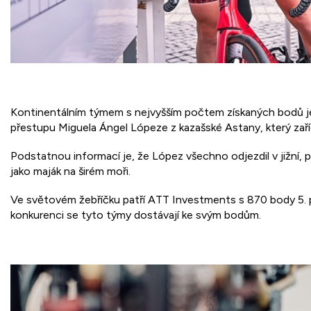
Kontinentálním týmem s nejvyšším počtem získaných bodů je a
přestupu Miguela Ángel Lópeze z kazašské Astany, který zaříd
Podstatnou informací je, že López všechno odjezdil v jižní,
jako maják na širém moři.
Ve světovém žebříčku patří ATT Investments s 870 body 5. př
konkurenci se tyto týmy dostávají ke svým bodům.