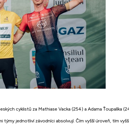
českých cyklistů za Mathiase Vacka (254) a Adama Ťoupalíka (2
mi týmy jednotliví závodníci absolvují. Čím vyšší úroveň, tím vy