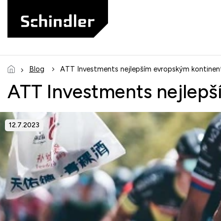
Přejít
na
obsah
Blog
ATT Investments nejlepším evropským kontine
ATT Investments nejlep
12.7.2023