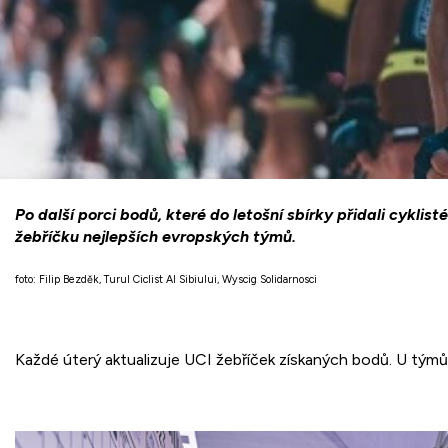
Po další porci bodů, které do letošní sbírky přidali cykl
žebříčku nejlepších evropských týmů.
foto: Filip Bezděk, Turul Ciclist Al Sibiului, Wyscig Solidarnosci
Každé úterý aktualizuje UCI žebříček získaných bodů. U týmů 