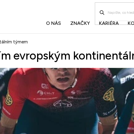
O NÁS
ZNAČKY
KARIÉRA
K
ntálním týmem
ším evropským kontinentá