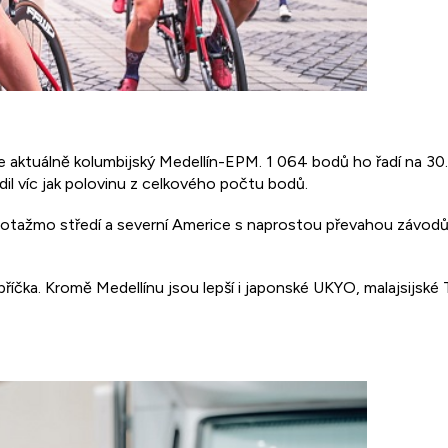
ktuálně kolumbijský Medellín-EPM. 1 064 bodů ho řadí na 30. př
il víc jak polovinu z celkového počtu bodů.
 potažmo středí a severní Americe s naprostou převahou závodů 
íčka. Kromě Medellínu jsou lepší i japonské UKYO, malajsijské 