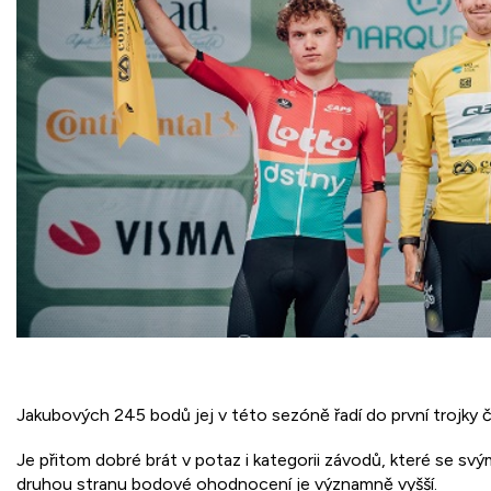
Jakubových 245 bodů jej v této sezóně řadí do první trojky 
Je přitom dobré brát v potaz i kategorii závodů, které se svý
druhou stranu bodové ohodnocení je významně vyšší.