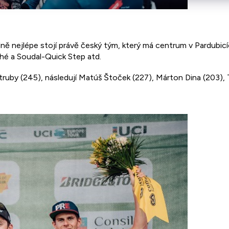
álně nejlépe stojí právě český tým, který má centrum v Pardubi
hé a Soudal-Quick Step atd.
ruby (245), následují Matúš Štoček (227), Márton Dina (203), T