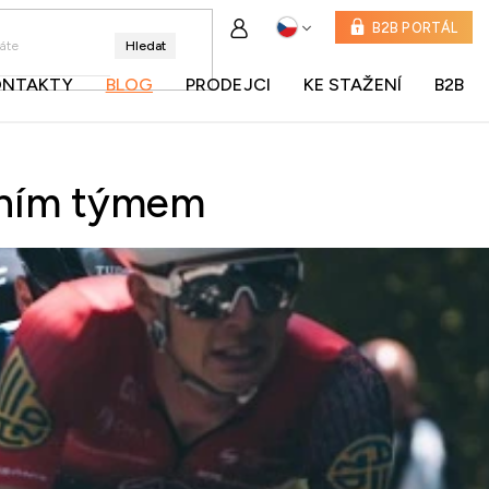
B2B PORTÁL
Hledat
ONTAKTY
BLOG
PRODEJCI
KE STAŽENÍ
B2B
lním týmem