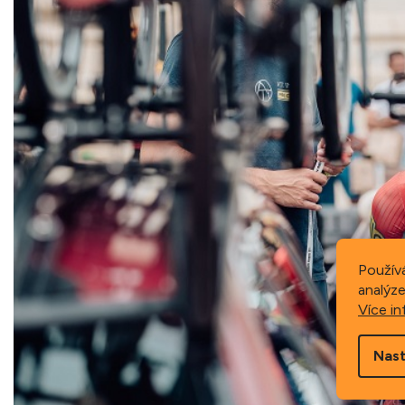
Použív
analýze
Více in
Nast