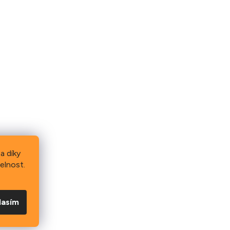
a díky
elnost.
lasím