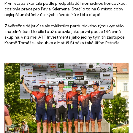
První etapa skončila podle předpokladů hromadnou koncovkou,
což byla práce pro Pavla Kelemena. Stačilo to na 6. místo coby
nejlepší umístění z českých závodníků v této etapě.
Závěrečné dějství se ale cyklistům pardubického týmu vydařilo
znatelně lépe. Do cíle totiž dorazila jako první pouze 14členná
skupina, v níž měl ATT Investments jako jediný tým tři zástupce.
Kromě Tomáše Jakoubka a Matúš Štočka také Jiřího Petruše.