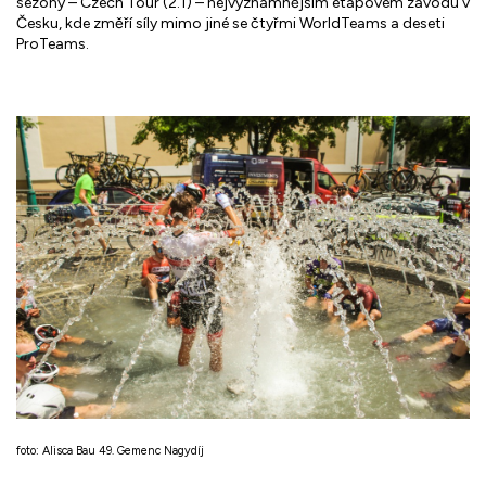
sezóny – Czech Tour (2.1) – nejvýznamnějším etapovém závodu v
Česku, kde změří síly mimo jiné se čtyřmi WorldTeams a deseti
ProTeams.
foto: Alisca Bau 49. Gemenc Nagydíj