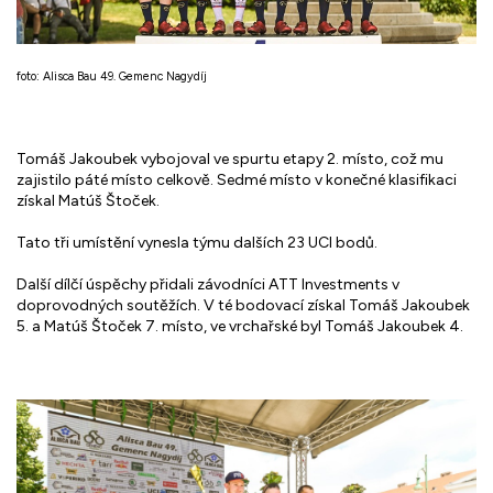
foto: Alisca Bau 49. Gemenc Nagydíj
Tomáš Jakoubek vybojoval ve spurtu etapy 2. místo, což mu
zajistilo páté místo celkově. Sedmé místo v konečné klasifikaci
získal Matúš Štoček.
Tato tři umístění vynesla týmu dalších 23 UCI bodů.
Další dílčí úspěchy přidali závodníci ATT Investments v
doprovodných soutěžích. V té bodovací získal Tomáš Jakoubek
5. a Matúš Štoček 7. místo, ve vrchařské byl Tomáš Jakoubek 4.