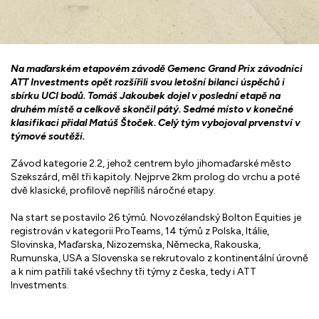
Na maďarském etapovém závodě Gemenc Grand Prix závodníci
ATT Investments opět rozšířili svou letošní bilanci úspěchů i
sbírku UCI bodů. Tomáš Jakoubek dojel v poslední etapě na
druhém místě a celkově skončil pátý. Sedmé místo v konečné
klasifikaci přidal Matúš Štoček. Celý tým vybojoval prvenství v
týmové soutěži.
Závod kategorie 2.2, jehož centrem bylo jihomaďarské město
Szekszárd, měl tři kapitoly. Nejprve 2km prolog do vrchu a poté
dvě klasické, profilově nepříliš náročné etapy.
Na start se postavilo 26 týmů. Novozélandský Bolton Equities je
registrován v kategorii ProTeams, 14 týmů z Polska, Itálie,
Slovinska, Maďarska, Nizozemska, Německa, Rakouska,
Rumunska, USA a Slovenska se rekrutovalo z kontinentální úrovně
a k nim patřili také všechny tři týmy z česka, tedy i ATT
Investments.