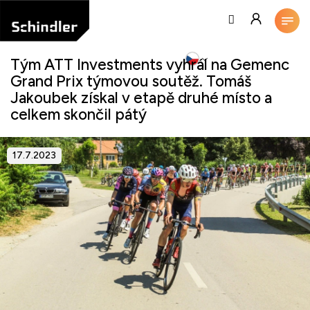
Přejít
na
obsah
Tým ATT Investments vyhrál na Gemenc
Grand Prix týmovou soutěž. Tomáš
Jakoubek získal v etapě druhé místo a
celkem skončil pátý
17.7.2023