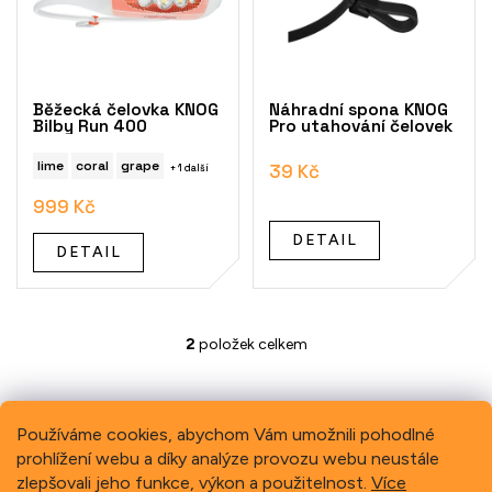
i
s
p
r
o
Běžecká čelovka KNOG
Náhradní spona KNOG
d
Bilby Run 400
Pro utahování čelovek
u
k
lime
coral
grape
39 Kč
+ 1 další
t
999 Kč
ů
DETAIL
DETAIL
2
položek celkem
O
v
l
á
Používáme cookies, abychom Vám umožnili pohodlné
d
a
prohlížení webu a díky analýze provozu webu neustále
Previous
Next
c
zlepšovali jeho funkce, výkon a použitelnost.
Více