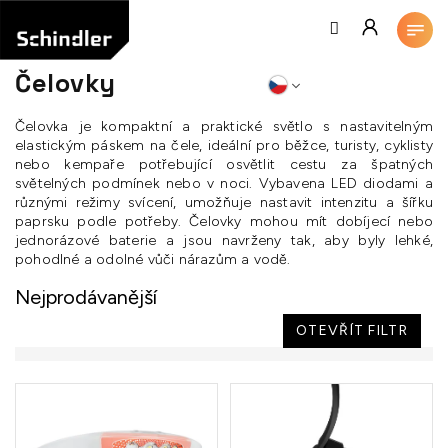
Přejít
na
obsah
Čelovky
Čelovka je kompaktní a praktické světlo s nastavitelným
elastickým páskem na čele, ideální pro běžce, turisty, cyklisty
nebo kempaře potřebující osvětlit cestu za špatných
světelných podmínek nebo v noci. Vybavena LED diodami a
různými režimy svícení, umožňuje nastavit intenzitu a šířku
paprsku podle potřeby. Čelovky mohou mít dobíjecí nebo
jednorázové baterie a jsou navrženy tak, aby byly lehké,
pohodlné a odolné vůči nárazům a vodě.
Nejprodávanější
OTEVŘÍT FILTR
V
ý
p