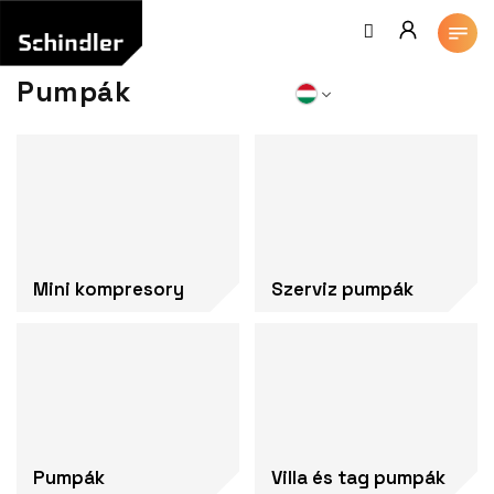
Ugrás
a
fő
tartalomhoz
Pumpák
Mini kompresory
Szerviz pumpák
Pumpák
Villa és tag pumpák