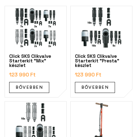
T
e
r
m
é
k
e
k
Click SKS Clikvalve
Click SKS Clikvalve
l
Starterkit "Mix"
Starterkit "Presta"
készlet
készlet
i
s
123 990 Ft
123 990 Ft
t
á
BŐVEBBEN
BŐVEBBEN
j
a