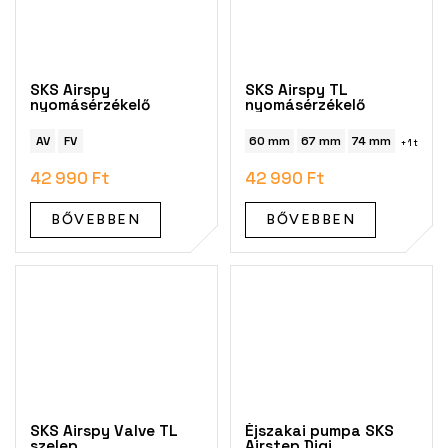
SKS Airspy
SKS Airspy TL
nyomásérzékelő
nyomásérzékelő
AV
FV
60 mm
67 mm
74 mm
+ 1 további
42 990 Ft
42 990 Ft
BŐVEBBEN
BŐVEBBEN
SKS Airspy Valve TL
Éjszakai pumpa SKS
szelep
Airstep Digi