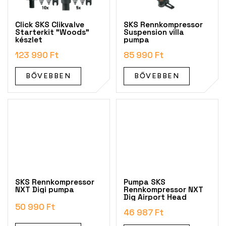
Click SKS Clikvalve
SKS Rennkompressor
Starterkit "Woods"
Suspension villa
készlet
pumpa
123 990 Ft
85 990 Ft
BŐVEBBEN
BŐVEBBEN
SKS Rennkompressor
Pumpa SKS
NXT Digi pumpa
Rennkompressor NXT
Dig Airport Head
50 990 Ft
46 987 Ft