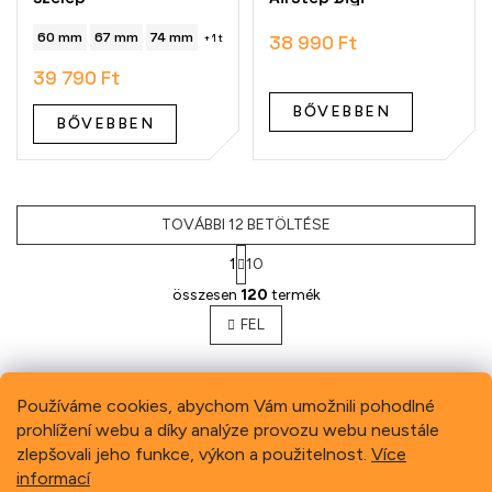
60 mm
67 mm
74 mm
38 990 Ft
+ 1 további
39 790 Ft
BŐVEBBEN
BŐVEBBEN
TOVÁBBI 12 BETÖLTÉSE
1
10
L
összesen
120
termék
i
s
FEL
t
a
i
Používáme cookies, abychom Vám umožnili pohodlné
r
á
prohlížení webu a díky analýze provozu webu neustále
n
Previous
Next
zlepšovali jeho funkce, výkon a použitelnost.
Více
y
informací
í