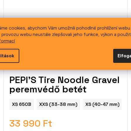
áme cookies, abychom Vám umožnili pohodlné prohlížení webu 
 provozu webu neustále zlepšovali jeho funkce, výkon a použit
formací
lítások
Elfo
PEPI'S Tire Noodle Gravel
peremvédő betét
XS 650B
XXS (33-38 mm)
XS (40-47 mm)
33 990 Ft