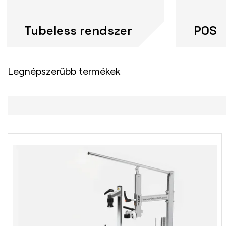
Tubeless rendszer
POS
Legnépszerűbb termékek
T
e
r
m
é
k
e
k
l