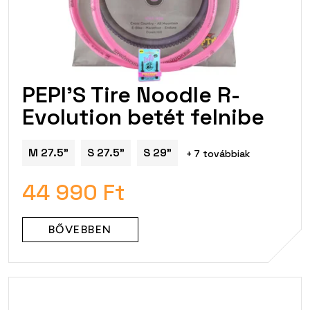
PEPI'S Tire Noodle R-
Evolution betét felnibe
M 27.5"
S 27.5"
S 29"
+ 7 továbbiak
44 990 Ft
BŐVEBBEN