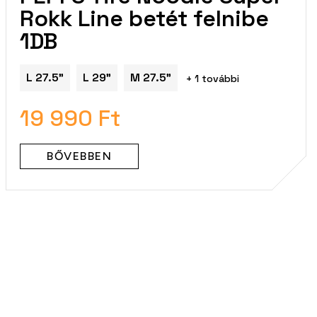
Rokk Line betét felnibe
1DB
L 27.5"
L 29"
M 27.5"
+ 1 további
19 990 Ft
BŐVEBBEN