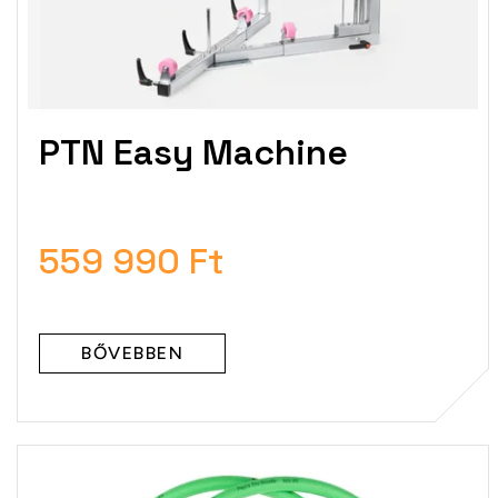
i
s
t
á
j
a
PTN Easy Machine
559 990 Ft
BŐVEBBEN