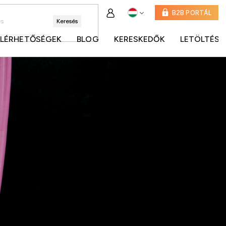
B2B PORTÁL
Keresés
ELÉRHETŐSÉGEK
BLOG
KERESKEDŐK
LETÖLTÉSE