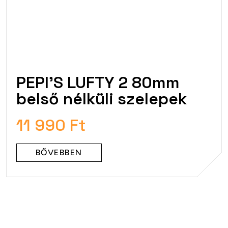
PEPI'S LUFTY 2 80mm
belső nélküli szelepek
11 990 Ft
BŐVEBBEN
L
i
s