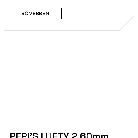
BŐVEBBEN
PEPI'S LUFTY 2 60mm