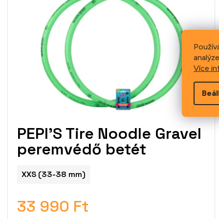
Použív
analýze
Více in
Beál
PEPI'S Tire Noodle Gravel
peremvédő betét
XXS (33-38 mm)
33 990 Ft