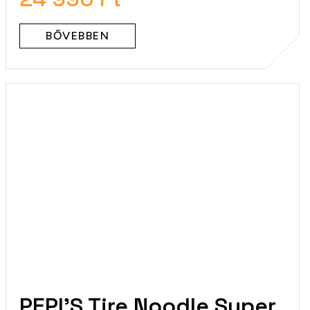
BŐVEBBEN
PEPI'S Tire Noodle Super