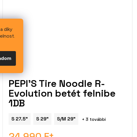
a díky
elnost.
gadom
PEPI'S Tire Noodle R-
Evolution betét felnibe
1DB
S 27.5"
S 29"
S/M 29"
+ 3 további
24 990 Ft