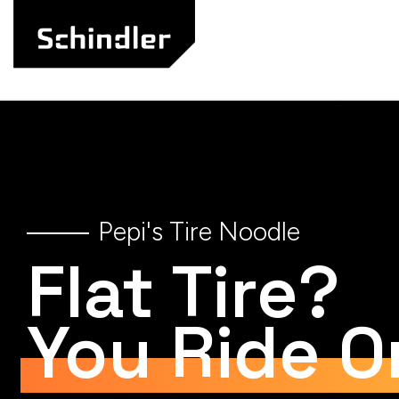
Ugrás
a
fő
tartalomhoz
Pepi's Tire Noodle
Flat Tire?
You Ride O