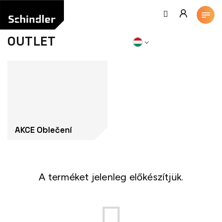
Ugrás
a
fő
tartalomhoz
OUTLET
AKCE Oblečení
A terméket jelenleg előkészítjük.