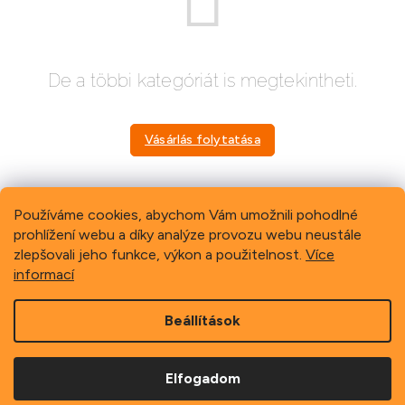
De a többi kategóriát is megtekintheti.
Vásárlás folytatása
Používáme cookies, abychom Vám umožnili pohodlné
prohlížení webu a díky analýze provozu webu neustále
Previous
Next
zlepšovali jeho funkce, výkon a použitelnost.
Více
informací
L
Beállítások
á
b
Copyright 2026
Schindler, spol. s r.o.
. Minden jog fenntartva.
l
Elfogadom
é