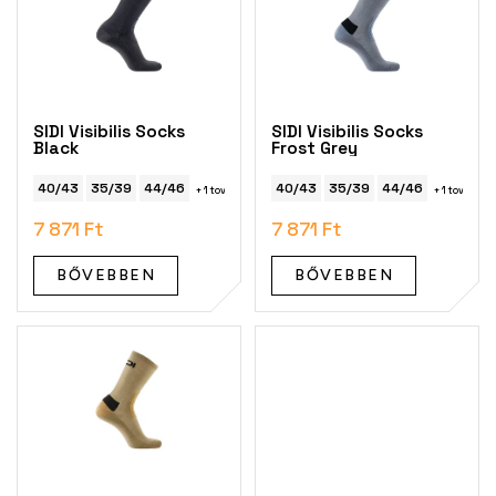
m
é
k
e
k
SIDI Visibilis Socks
SIDI Visibilis Socks
l
Black
Frost Grey
i
s
40/43
35/39
44/46
40/43
35/39
44/46
+ 1 további
+ 1 további
t
7 871 Ft
7 871 Ft
á
j
BŐVEBBEN
BŐVEBBEN
a