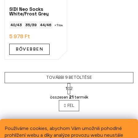
SIDI Neo Socks
White/Frost Grey
40/43
35/39
44/46
+ 1 további
5 978 Ft
BŐVEBBEN
TOVÁBBI 9 BETÖLTÉSE
1
2
L
összesen
21
termék
i
s
FEL
t
a
i
Používáme cookies, abychom Vám umožnili pohodlné
r
á
prohlížení webu a díky analýze provozu webu neustále