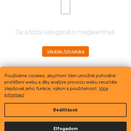
De a többi kategóriát is megtekintheti.
Vásárlás folytatása
Používáme cookies, abychom Vám umožnili pohodlné
prohlížení webu a díky analýze provozu webu neustále
Previous
Next
zlepšovali jeho funkce, výkon a použitelnost.
Více
informací
L
Beállítások
á
b
Copyright 2026
Schindler, spol. s r.o.
. Minden jog fenntartva.
l
Elfogadom