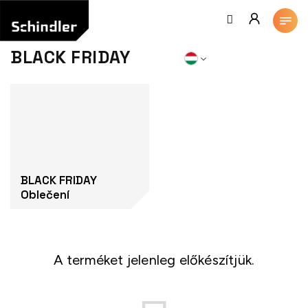
Ugrás
a
fő
tartalomhoz
BLACK FRIDAY
BLACK FRIDAY
Oblečení
A terméket jelenleg előkészítjük.