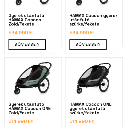
e
k
Gyerek utánfutó
HAMAX Cocoon gyerek
l
HAMAX Cocoon
utánfutó
Zöld/Fekete
szürke/fekete
i
s
534 990 Ft
534 990 Ft
t
á
BŐVEBBEN
BŐVEBBEN
j
a
Gyerek utánfutó
HAMAX Cocoon ONE
HAMAX Cocoon ONE
gyerek utánfutó
Zöld/Fekete
szürke/fekete
514 990 Ft
514 990 Ft