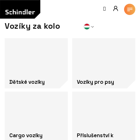
Ugrás
a
fő
tartalomhoz
Vozíky za kolo
Dětské vozíky
Vozíky pro psy
Cargo vozíky
Příslušenství k