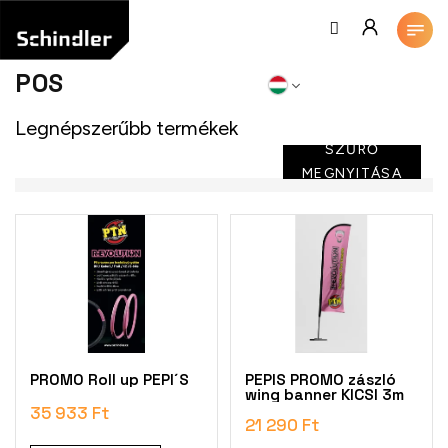
Ugrás
a
fő
tartalomhoz
POS
Legnépszerűbb termékek
SZŰRŐ
MEGNYITÁSA
T
e
r
m
é
k
e
k
PROMO Roll up PEPI´S
PEPIS PROMO zászló
l
wing banner KICSI 3m
i
35 933 Ft
21 290 Ft
s