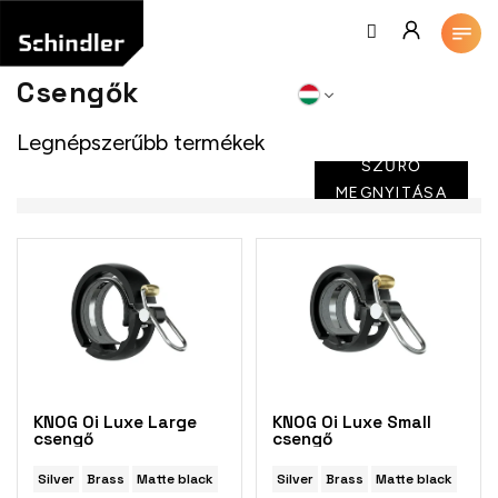
Ugrás
a
fő
tartalomhoz
Csengők
Legnépszerűbb termékek
SZŰRŐ
MEGNYITÁSA
T
e
r
m
é
k
e
k
KNOG Oi Luxe Large
KNOG Oi Luxe Small
l
csengő
csengő
i
s
Silver
Brass
Matte black
Silver
Brass
Matte black