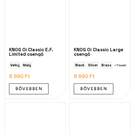
KNOG Oi Classic E.F.
KNOG Oi Classic Large
Limited csengő
csengő
Velký
Malý
Black
Silver
Brass
+ 1 további
8 990 Ft
6 990 Ft
BŐVEBBEN
BŐVEBBEN