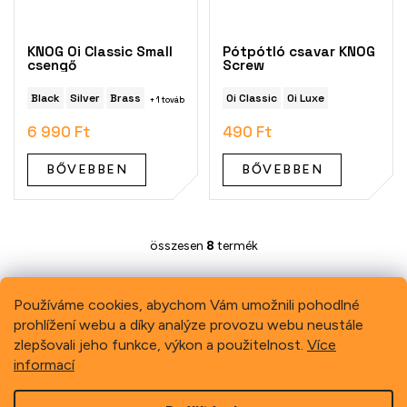
KNOG Oi Classic Small
Pótpótló csavar KNOG
csengő
Screw
Black
Silver
Brass
Oi Classic
Oi Luxe
+ 1 további
6 990 Ft
490 Ft
BŐVEBBEN
BŐVEBBEN
összesen
8
termék
L
i
s
t
Používáme cookies, abychom Vám umožnili pohodlné
a
prohlížení webu a díky analýze provozu webu neustále
i
Previous
Next
zlepšovali jeho funkce, výkon a použitelnost.
Více
r
informací
á
n