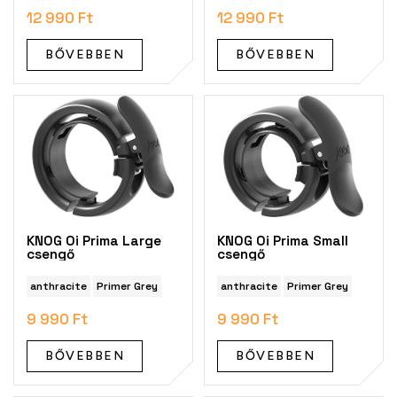
t
12 990 Ft
12 990 Ft
á
j
BŐVEBBEN
BŐVEBBEN
a
KNOG Oi Prima Large
KNOG Oi Prima Small
csengő
csengő
anthracite
Primer Grey
anthracite
Primer Grey
9 990 Ft
9 990 Ft
BŐVEBBEN
BŐVEBBEN