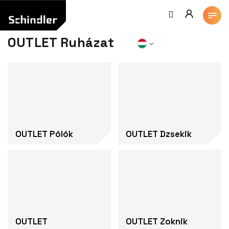
Ugrás
a
fő
tartalomhoz
OUTLET Ruházat
OUTLET Pólók
OUTLET Dzsekik
OUTLET
OUTLET Zoknik