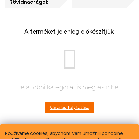
Rövidnadrágok
A terméket jelenleg előkészítjük.
De a többi kategóriát is megtekintheti.
Vásárlás folytatása
Používáme cookies, abychom Vám umožnili pohodlné