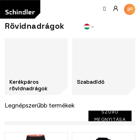
Ugrás
a
fő
tartalomhoz
Rövidnadrágok
Kerékpáros
Szabadidő
rövidnadrágok
Legnépszerűbb termékek
SZŰRŐ
MEGNYITÁSA
T
e