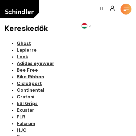
Ugrás
a
fő
tartalomhoz
Kereskedők
Ghost
Lapierre
Look
Adidas eyewear
Bee Free
Bike Ribbon
CicloSport
Continental
Cratoni
ESI Grips
Exustar
FLR
Fulcrum
HJC